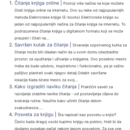
Čitanje knjiga online
|
Postoji više načina na koje možete
čitati knjige online na internetu. Ovo su neke od najpopularnijih
metoda.Elektronske knjige (E-books) Elektronske knjige su
jedan od najpopularnijih načina za čitanje knjiga na internetu. To
podrazumeva čitanje knjiga u digitalnom formatu koji se može
preuzeti i čitati na...
Savršen kutak za čitanje
|
Stvaranje sopstvenog kutka za
čitanje može biti idealan način da u svom domu obezbedite
prostor za opuštanje i uživanje u knjigama. Ovo posebno mesto
treba da bude udobno, inspirativno i funkcionalno, pa je važno
pažljivo planirati svaki njegov detalj.Odabir savršene
lokacije Kada birate mesto za svoj...
Kako izgraditi naviku čitanja
|
Praktični saveti za
razvijanje stabilne navike čitanja - od postavljanja ciljeva do
kreiranja rutine. Naučite kako učiniti čitanje delom
svakodnevice....
Posveta za knjigu
|
Šta napisati kao posvetu u knjizi?
Često kada dragoj osobi kupimo knjigu na poklon, hteli bi da
dodamo poseban pečat nekom lepom posvetom. Za sve one