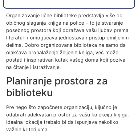
Organizovanje lične biblioteke predstavlja više od
običnog slaganja knjiga na police – to je stvaranje
posebnog prostora koji odražava vašu ljubav prema
literaturi i omogućava jednostavan pristup omiljenim
delima. Dobro organizovana biblioteka ne samo da
olakšava pronalaženje željenih knjiga, već može
postati i inspirativan kutak vašeg doma koji poziva
na čitanje i istraživanje.
Planiranje prostora za
biblioteku
Pre nego što započnete organizaciju, ključno je
odabrati adekvatan prostor za vašu kolekciju knjiga.
Idealna lokacija trebalo bi da ispunjava nekoliko
važnih kriterijuma: