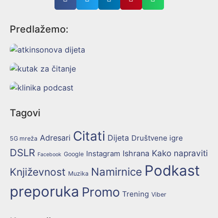
Predlažemo:
Tagovi
Citati
Adresari
Dijeta
Društvene igre
5G mreža
DSLR
Kako napraviti
Ishrana
Instagram
Google
Facebook
Podkast
Namirnice
Književnost
Muzika
preporuka
Promo
Trening
Viber