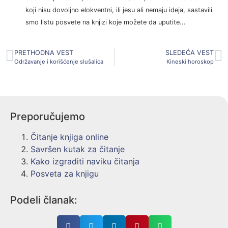
koji nisu dovoljno elokventni, ili jesu ali nemaju ideja, sastavili
smo listu posvete na knjizi koje možete da uputite...
PRETHODNA VEST
SLEDEĆA VEST
Održavanje i korišćenje slušalica
Kineski horoskop
Preporučujemo
Čitanje knjiga online
Savršen kutak za čitanje
Kako izgraditi naviku čitanja
Posveta za knjigu
Podeli članak: