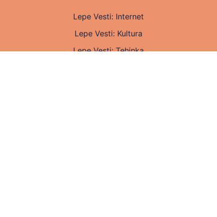
Lepe Vesti: Internet
Lepe Vesti: Kultura
Lepe Vesti: Tehinka
Lepe Vesti: Turizam
Lepe Vesti: Lifestyle
Lepe Vesti: Zabava
Lepe Vesti: Zdravlje