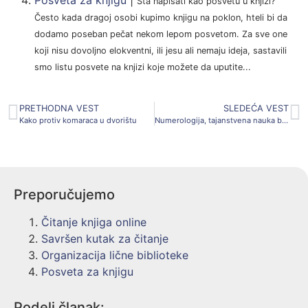
Šta napisati kao posvetu u knjizi?
Često kada dragoj osobi kupimo knjigu na poklon, hteli bi da
dodamo poseban pečat nekom lepom posvetom. Za sve one
koji nisu dovoljno elokventni, ili jesu ali nemaju ideja, sastavili
smo listu posvete na knjizi koje možete da uputite...
PRETHODNA VEST
SLEDEĆA VEST
Kako protiv komaraca u dvorištu
Numerologija, tajanstvena nauka brojeva
Preporučujemo
Čitanje knjiga online
Savršen kutak za čitanje
Organizacija lične biblioteke
Posveta za knjigu
Podeli članak: