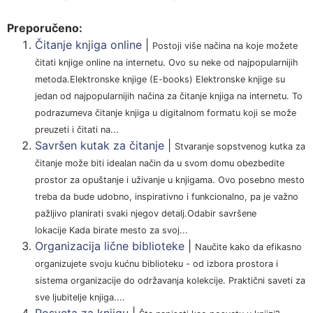
Preporučeno:
Čitanje knjiga online
|
Postoji više načina na koje možete
čitati knjige online na internetu. Ovo su neke od najpopularnijih
metoda.Elektronske knjige (E-books) Elektronske knjige su
jedan od najpopularnijih načina za čitanje knjiga na internetu. To
podrazumeva čitanje knjiga u digitalnom formatu koji se može
preuzeti i čitati na...
Savršen kutak za čitanje
|
Stvaranje sopstvenog kutka za
čitanje može biti idealan način da u svom domu obezbedite
prostor za opuštanje i uživanje u knjigama. Ovo posebno mesto
treba da bude udobno, inspirativno i funkcionalno, pa je važno
pažljivo planirati svaki njegov detalj.Odabir savršene
lokacije Kada birate mesto za svoj...
Organizacija lične biblioteke
|
Naučite kako da efikasno
organizujete svoju kućnu biblioteku - od izbora prostora i
sistema organizacije do održavanja kolekcije. Praktični saveti za
sve ljubitelje knjiga....
Posveta za knjigu
|