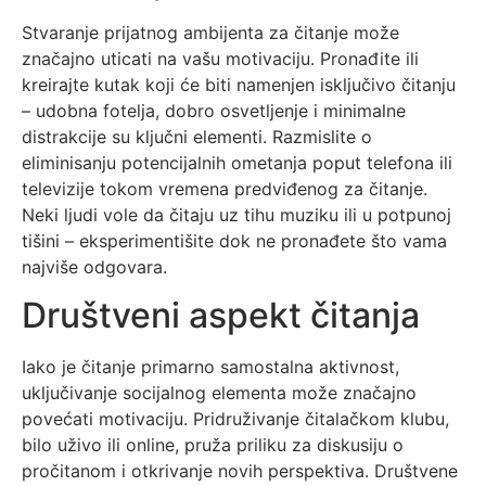
Stvaranje prijatnog ambijenta za čitanje može
značajno uticati na vašu motivaciju. Pronađite ili
kreirajte kutak koji će biti namenjen isključivo čitanju
– udobna fotelja, dobro osvetljenje i minimalne
distrakcije su ključni elementi. Razmislite o
eliminisanju potencijalnih ometanja poput telefona ili
televizije tokom vremena predviđenog za čitanje.
Neki ljudi vole da čitaju uz tihu muziku ili u potpunoj
tišini – eksperimentišite dok ne pronađete što vama
najviše odgovara.
Društveni aspekt čitanja
Iako je čitanje primarno samostalna aktivnost,
uključivanje socijalnog elementa može značajno
povećati motivaciju. Pridruživanje čitalačkom klubu,
bilo uživo ili online, pruža priliku za diskusiju o
pročitanom i otkrivanje novih perspektiva. Društvene