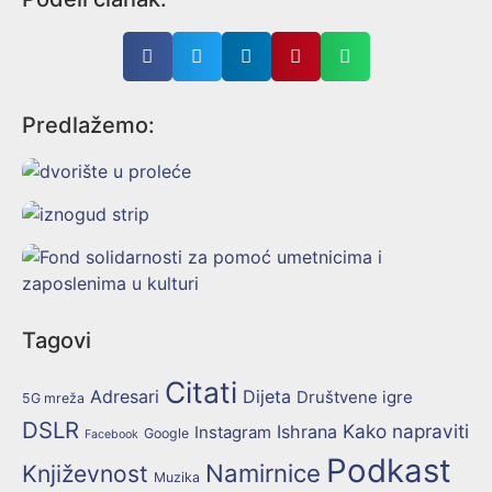
Predlažemo:
Tagovi
Citati
Adresari
Dijeta
Društvene igre
5G mreža
DSLR
Kako napraviti
Ishrana
Instagram
Google
Facebook
Podkast
Namirnice
Književnost
Muzika