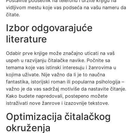
Postavite podsetnik na telefonu i držite knjigu na
vidljivom mestu koje vas podseća na vašu nameru da
čitate.
Izbor odgovarajuće
literature
Odabir prve knjige može značajno uticati na vaš
uspeh u razvijanju čitalačke navike. Počnite sa
temama koje vas istinski interesuju i žanrovima u
kojima uživate. Nije važno da li je to naučna
fantastika, istorijski roman ili popularna psihologija –
važno je da vas sadržaj motiviše da nastavite čitanje.
Kako budete napredovali, postepeno možete
istraživati nove žanrove i izazovnije tekstove.
Optimizacija čitalačkog
okruženja