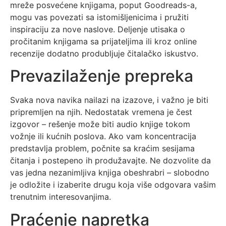
mreže posvećene knjigama, poput Goodreads-a,
mogu vas povezati sa istomišljenicima i pružiti
inspiraciju za nove naslove. Deljenje utisaka o
pročitanim knjigama sa prijateljima ili kroz online
recenzije dodatno produbljuje čitalačko iskustvo.
Prevazilaženje prepreka
Svaka nova navika nailazi na izazove, i važno je biti
pripremljen na njih. Nedostatak vremena je čest
izgovor – rešenje može biti audio knjige tokom
vožnje ili kućnih poslova. Ako vam koncentracija
predstavlja problem, počnite sa kraćim sesijama
čitanja i postepeno ih produžavajte. Ne dozvolite da
vas jedna nezanimljiva knjiga obeshrabri – slobodno
je odložite i izaberite drugu koja više odgovara vašim
trenutnim interesovanjima.
Praćenje napretka