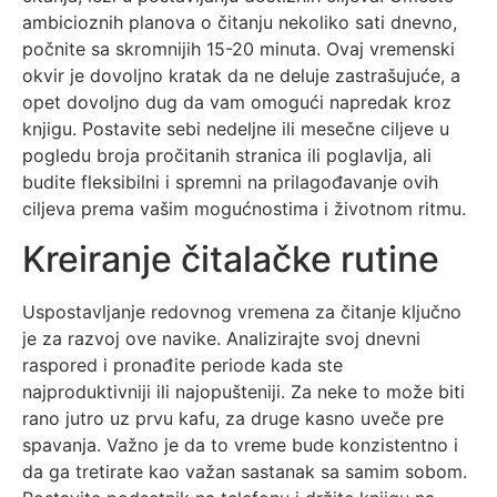
ambicioznih planova o čitanju nekoliko sati dnevno,
počnite sa skromnijih 15-20 minuta. Ovaj vremenski
okvir je dovoljno kratak da ne deluje zastrašujuće, a
opet dovoljno dug da vam omogući napredak kroz
knjigu. Postavite sebi nedeljne ili mesečne ciljeve u
pogledu broja pročitanih stranica ili poglavlja, ali
budite fleksibilni i spremni na prilagođavanje ovih
ciljeva prema vašim mogućnostima i životnom ritmu.
Kreiranje čitalačke rutine
Uspostavljanje redovnog vremena za čitanje ključno
je za razvoj ove navike. Analizirajte svoj dnevni
raspored i pronađite periode kada ste
najproduktivniji ili najopušteniji. Za neke to može biti
rano jutro uz prvu kafu, za druge kasno uveče pre
spavanja. Važno je da to vreme bude konzistentno i
da ga tretirate kao važan sastanak sa samim sobom.