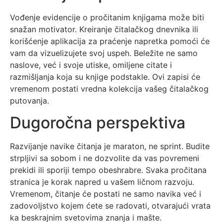
Vođenje evidencije o pročitanim knjigama može biti
snažan motivator. Kreiranje čitalačkog dnevnika ili
korišćenje aplikacija za praćenje napretka pomoći će
vam da vizuelizujete svoj uspeh. Beležite ne samo
naslove, već i svoje utiske, omiljene citate i
razmišljanja koja su knjige podstakle. Ovi zapisi će
vremenom postati vredna kolekcija vašeg čitalačkog
putovanja.
Dugoročna perspektiva
Razvijanje navike čitanja je maraton, ne sprint. Budite
strpljivi sa sobom i ne dozvolite da vas povremeni
prekidi ili sporiji tempo obeshrabre. Svaka pročitana
stranica je korak napred u vašem ličnom razvoju.
Vremenom, čitanje će postati ne samo navika već i
zadovoljstvo kojem ćete se radovati, otvarajući vrata
ka beskrajnim svetovima znanja i mašte.