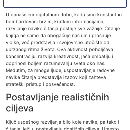
U današnjem digitalnom dobu, kada smo konstantno
bombardovani brzim, kratkim informacijama,
razvijanje navike čitanja postaje sve važnije. Čitanje
knjiga ne samo da obogaćuje naš um i proširuje
vidike, već predstavlja i svojevrsno utočište od
ubrzanog ritma života. Ova aktivnost poboljšava
koncentraciju, razvija kreativnost, jača empatiju i
doprinosi boljem razumevanju sveta oko nas.
Međutim, za mnoge ljude, uspostavljanje redovne
navike čitanja predstavlja izazov koji zahteva
strateški pristup i posvećenost.
Postavljanje realističnih
ciljeva
Ključ uspešnog razvijanja bilo koje navike, pa tako i
čitanja, leži u postavljanju dostižnih ciljeva. Umesto