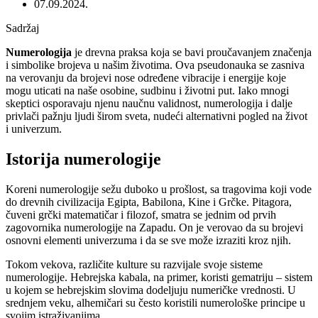
07.09.2024.
Sadržaj
Numerologija
je drevna praksa koja se bavi proučavanjem značenja
i simbolike brojeva u našim životima. Ova pseudonauka se zasniva
na verovanju da brojevi nose određene vibracije i energije koje
mogu uticati na naše osobine, sudbinu i životni put. Iako mnogi
skeptici osporavaju njenu naučnu validnost, numerologija i dalje
privlači pažnju ljudi širom sveta, nudeći alternativni pogled na život
i univerzum.
Istorija numerologije
Koreni numerologije sežu duboko u prošlost, sa tragovima koji vode
do drevnih civilizacija Egipta, Babilona, Kine i Grčke. Pitagora,
čuveni grčki matematičar i filozof, smatra se jednim od prvih
zagovornika numerologije na Zapadu. On je verovao da su brojevi
osnovni elementi univerzuma i da se sve može izraziti kroz njih.
Tokom vekova, različite kulture su razvijale svoje sisteme
numerologije. Hebrejska kabala, na primer, koristi gematriju – sistem
u kojem se hebrejskim slovima dodeljuju numeričke vrednosti. U
srednjem veku, alhemičari su često koristili numerološke principe u
svojim istraživanjima.