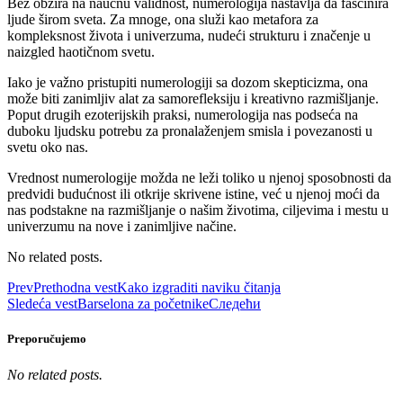
Bez obzira na naučnu validnost, numerologija nastavlja da fascinira
ljude širom sveta. Za mnoge, ona služi kao metafora za
kompleksnost života i univerzuma, nudeći strukturu i značenje u
naizgled haotičnom svetu.
Iako je važno pristupiti numerologiji sa dozom skepticizma, ona
može biti zanimljiv alat za samorefleksiju i kreativno razmišljanje.
Poput drugih ezoterijskih praksi, numerologija nas podseća na
duboku ljudsku potrebu za pronalaženjem smisla i povezanosti u
svetu oko nas.
Vrednost numerologije možda ne leži toliko u njenoj sposobnosti da
predvidi budućnost ili otkrije skrivene istine, već u njenoj moći da
nas podstakne na razmišljanje o našim životima, ciljevima i mestu u
univerzumu na nove i zanimljive načine.
No related posts.
Prev
Prethodna vest
Kako izgraditi naviku čitanja
Sledeća vest
Barselona za početnike
Следећи
Preporučujemo
No related posts.