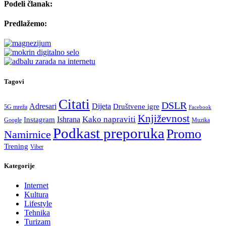
Podeli članak:
Predlažemo:
Tagovi
Citati
DSLR
Adresari
Dijeta
Društvene igre
5G mreža
Facebook
Književnost
Kako napraviti
Ishrana
Instagram
Google
Muzika
Podkast preporuka
Promo
Namirnice
Trening
Viber
Kategorije
Internet
Kultura
Lifestyle
Tehnika
Turizam