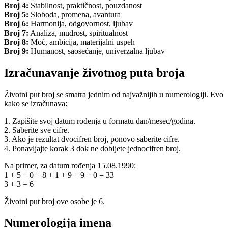
Broj 4:
Stabilnost, praktičnost, pouzdanost
Broj 5:
Sloboda, promena, avantura
Broj 6:
Harmonija, odgovornost, ljubav
Broj 7:
Analiza, mudrost, spiritualnost
Broj 8:
Moć, ambicija, materijalni uspeh
Broj 9:
Humanost, saosećanje, univerzalna ljubav
Izračunavanje životnog puta broja
Životni put broj se smatra jednim od najvažnijih u numerologiji. Evo
kako se izračunava:
1. Zapišite svoj datum rođenja u formatu dan/mesec/godina.
2. Saberite sve cifre.
3. Ako je rezultat dvocifren broj, ponovo saberite cifre.
4. Ponavljajte korak 3 dok ne dobijete jednocifren broj.
Na primer, za datum rođenja 15.08.1990:
1 + 5 + 0 + 8 + 1 + 9 + 9 + 0 = 33
3 + 3 = 6
Životni put broj ove osobe je 6.
Numerologija imena