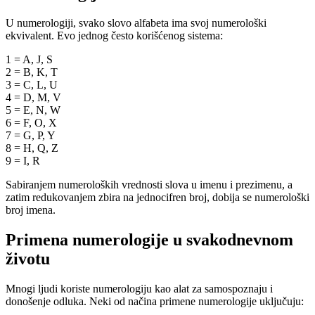
U numerologiji, svako slovo alfabeta ima svoj numerološki
ekvivalent. Evo jednog često korišćenog sistema:
1 = A, J, S
2 = B, K, T
3 = C, L, U
4 = D, M, V
5 = E, N, W
6 = F, O, X
7 = G, P, Y
8 = H, Q, Z
9 = I, R
Sabiranjem numeroloških vrednosti slova u imenu i prezimenu, a
zatim redukovanjem zbira na jednocifren broj, dobija se numerološki
broj imena.
Primena numerologije u svakodnevnom
životu
Mnogi ljudi koriste numerologiju kao alat za samospoznaju i
donošenje odluka. Neki od načina primene numerologije uključuju: