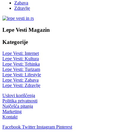
Zabava
Zdravlje
Lepe Vesti Magazin
Kategorije
Lepe Vesti: Internet
Lepe Vesti: Kultura
Lepe Vesti: Tehinka
Lepe Vesti: Turizam
Lepe Vesti: Lifestyle
Lepe Vesti: Zabava
Lepe Vesti: Zdravlje
Uslovi korišćenja
Politika privatnosti
Najčešća pitanja
Marketing
Kontakt
Facebook
Twitter
Instagram
Pinterest