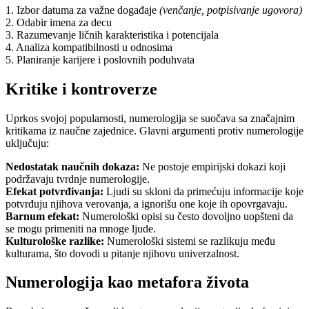
1. Izbor datuma za važne događaje
(venčanje, potpisivanje ugovora)
2. Odabir imena za decu
3. Razumevanje ličnih karakteristika i potencijala
4. Analiza kompatibilnosti u odnosima
5. Planiranje karijere i poslovnih poduhvata
Kritike i kontroverze
Uprkos svojoj popularnosti, numerologija se suočava sa značajnim
kritikama iz naučne zajednice. Glavni argumenti protiv numerologije
uključuju:
Nedostatak naučnih dokaza:
Ne postoje empirijski dokazi koji
podržavaju tvrdnje numerologije.
Efekat potvrđivanja:
Ljudi su skloni da primećuju informacije koje
potvrđuju njihova verovanja, a ignorišu one koje ih opovrgavaju.
Barnum efekat:
Numerološki opisi su često dovoljno uopšteni da
se mogu primeniti na mnoge ljude.
Kulturološke razlike:
Numerološki sistemi se razlikuju među
kulturama, što dovodi u pitanje njihovu univerzalnost.
Numerologija kao metafora života