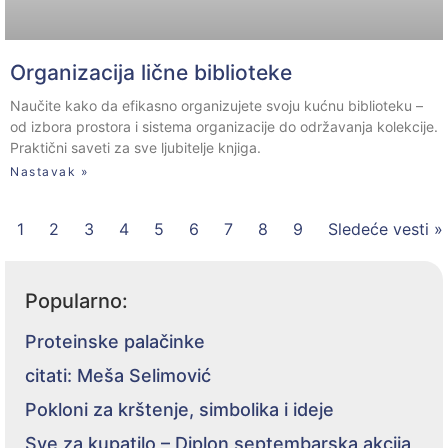
Organizacija lične biblioteke
Naučite kako da efikasno organizujete svoju kućnu biblioteku –
od izbora prostora i sistema organizacije do održavanja kolekcije.
Praktični saveti za sve ljubitelje knjiga.
Nastavak »
1
2
3
4
5
6
7
8
9
Sledeće vesti »
Popularno:
Proteinske palačinke
citati: Meša Selimović
Pokloni za krštenje, simbolika i ideje
Sve za kupatilo – Diplon septembarska akcija