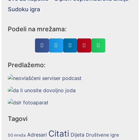
Sudoku igra
Podeli na mrežama:
Predlažemo:
Tagovi
Citati
Adresari
Dijeta
Društvene igre
5G mreža