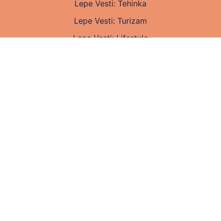
Lepe Vesti: Tehinka
Lepe Vesti: Turizam
Lepe Vesti: Lifestyle
Lepe Vesti: Zabava
Lepe Vesti: Zdravlje