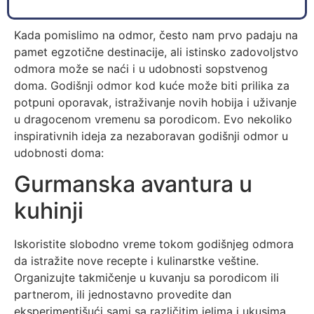
Kada pomislimo na odmor, često nam prvo padaju na
pamet egzotične destinacije, ali istinsko zadovoljstvo
odmora može se naći i u udobnosti sopstvenog
doma. Godišnji odmor kod kuće može biti prilika za
potpuni oporavak, istraživanje novih hobija i uživanje
u dragocenom vremenu sa porodicom. Evo nekoliko
inspirativnih ideja za nezaboravan godišnji odmor u
udobnosti doma:
Gurmanska avantura u
kuhinji
Iskoristite slobodno vreme tokom godišnjeg odmora
da istražite nove recepte i kulinarstke veštine.
Organizujte takmičenje u kuvanju sa porodicom ili
partnerom, ili jednostavno provedite dan
eksperimentišući sami sa različitim jelima i ukusima.