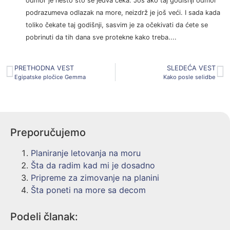
odmor je nešto što se jedva čeka. Još ako taj godišnji odmor
podrazumeva odlazak na more, neizdrž je još veći. I sada kada
toliko čekate taj godišnji, sasvim je za očekivati da ćete se
pobrinuti da tih dana sve protekne kako treba....
PRETHODNA VEST
SLEDEĆA VEST
Egipatske pločice Gemma
Kako posle selidbe
Preporučujemo
Planiranje letovanja na moru
Šta da radim kad mi je dosadno
Pripreme za zimovanje na planini
Šta poneti na more sa decom
Podeli članak: