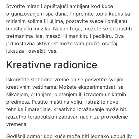
Stvorite miran i opuštajući ambijent kod kuće
organizovanjem spa dana. Pripremite toplu kupku sa
mirisnim solima ili uljima, postavite sveće i omiljenu
opuštajuću muziku. Nakon toga, možete se prepustiti
tretmanima lica, masaži ili manikiru i pedikiru. Ova
jednostavna aktivnost može vam pružiti osećaj
luksuza i osvežiti vas.
Kreativne radionice
Iskoristite slobodno vreme da se posvetite svojim
kreativnim veštinama. Možete eksperimentisati sa
slikanjem, crtanjem, pletenjem ili izradom unikatnih
predmeta. Pustite mašti na volju i istražite nove
tehnike i materijale. Kreativno izražavanje može biti
izuzetno terapeutski i zabavan način za provođenje
vremena.
Godišnji odmor kod kuće može biti jednako uzbudljiv