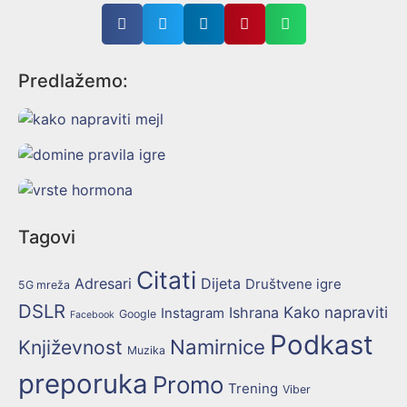
Predlažemo:
Tagovi
Citati
Adresari
Dijeta
Društvene igre
5G mreža
DSLR
Kako napraviti
Ishrana
Instagram
Google
Facebook
Podkast
Namirnice
Književnost
Muzika
preporuka
Promo
Trening
Viber