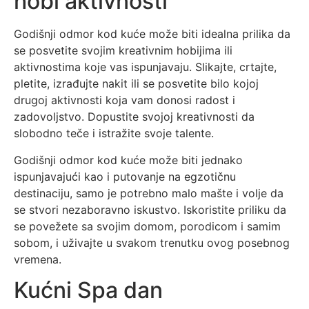
hobi aktivnosti
Godišnji odmor kod kuće može biti idealna prilika da
se posvetite svojim kreativnim hobijima ili
aktivnostima koje vas ispunjavaju. Slikajte, crtajte,
pletite, izrađujte nakit ili se posvetite bilo kojoj
drugoj aktivnosti koja vam donosi radost i
zadovoljstvo. Dopustite svojoj kreativnosti da
slobodno teče i istražite svoje talente.
Godišnji odmor kod kuće može biti jednako
ispunjavajući kao i putovanje na egzotičnu
destinaciju, samo je potrebno malo mašte i volje da
se stvori nezaboravno iskustvo. Iskoristite priliku da
se povežete sa svojim domom, porodicom i samim
sobom, i uživajte u svakom trenutku ovog posebnog
vremena.
Kućni Spa dan