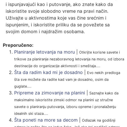
i ispunjavajući kao i putovanje, ako znate kako da
iskoristite svoje slobodno vreme na pravi način.
Uživajte u aktivnostima koje vas čine srećnim i
ispunjenim, i iskoristite priliku da se povežete sa
svojim domom i najdražim osobama.
Preporučeno:
Planiranje letovanja na moru
|
Otkrijte korisne savete i
trikove za planiranje nezaboravnog letovanja na moru, od izbora
destinacije do organizacije aktivnosti i smeštaja....
Šta da radim kad mi je dosadno
|
Evo nekih predloga
šta sve možete da radite kad vam je dosadno, osim da
guglate....
Pripreme za zimovanje na planini
|
Saznajte kako da
maksimalno iskoristite zimski odmor na planini uz stručne
savete o planiranju putovanja, izboru opreme i pronalaženju
idealnih ski staza....
Šta poneti na more sa decom
|
Odlazak na godišnji