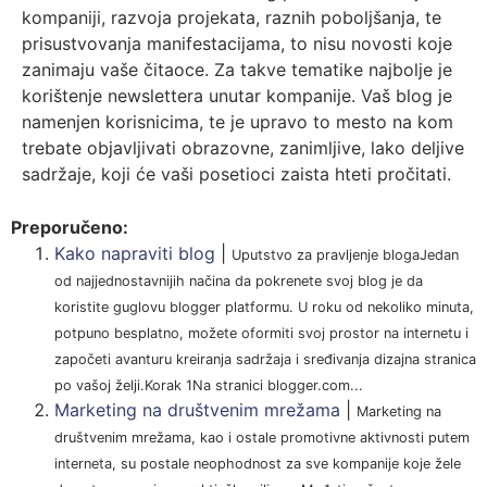
kompaniji, razvoja projekata, raznih poboljšanja, te
prisustvovanja manifestacijama, to nisu novosti koje
zanimaju vaše čitaoce. Za takve tematike najbolje je
korištenje newslettera unutar kompanije. Vaš blog je
namenjen korisnicima, te je upravo to mesto na kom
trebate objavljivati obrazovne, zanimljive, lako deljive
sadržaje, koji će vaši posetioci zaista hteti pročitati.
Preporučeno:
Kako napraviti blog
|
Uputstvo za pravljenje blogaJedan
od najjednostavnijih načina da pokrenete svoj blog je da
koristite guglovu blogger platformu. U roku od nekoliko minuta,
potpuno besplatno, možete oformiti svoj prostor na internetu i
započeti avanturu kreiranja sadržaja i sređivanja dizajna stranica
po vašoj želji.Korak 1Na stranici blogger.com...
Marketing na društvenim mrežama
|
Marketing na
društvenim mrežama, kao i ostale promotivne aktivnosti putem
interneta, su postale neophodnost za sve kompanije koje žele