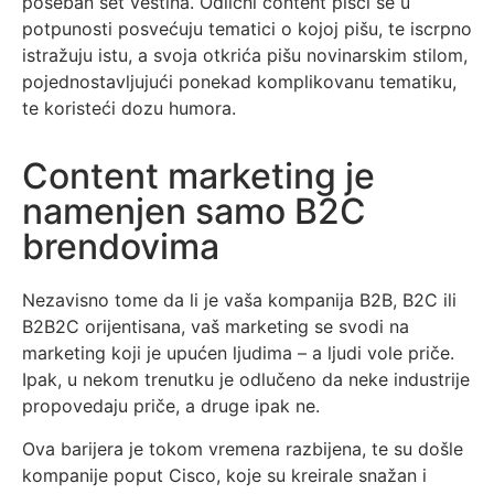
poseban set veština. Odlični content pisci se u
potpunosti posvećuju tematici o kojoj pišu, te iscrpno
istražuju istu, a svoja otkrića pišu novinarskim stilom,
pojednostavljujući ponekad komplikovanu tematiku,
te koristeći dozu humora.
Content marketing je
namenjen samo B2C
brendovima
Nezavisno tome da li je vaša kompanija B2B, B2C ili
B2B2C orijentisana, vaš marketing se svodi na
marketing koji je upućen ljudima – a ljudi vole priče.
Ipak, u nekom trenutku je odlučeno da neke industrije
propovedaju priče, a druge ipak ne.
Ova barijera je tokom vremena razbijena, te su došle
kompanije poput Cisco, koje su kreirale snažan i