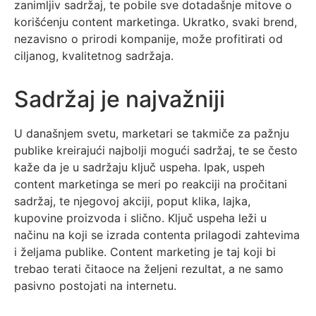
zanimljiv sadržaj, te pobile sve dotadašnje mitove o
korišćenju content marketinga. Ukratko, svaki brend,
nezavisno o prirodi kompanije, može profitirati od
ciljanog, kvalitetnog sadržaja.
Sadržaj je najvažniji
U današnjem svetu, marketari se takmiče za pažnju
publike kreirajući najbolji mogući sadržaj, te se često
kaže da je u sadržaju ključ uspeha. Ipak, uspeh
content marketinga se meri po reakciji na pročitani
sadržaj, te njegovoj akciji, poput klika, lajka,
kupovine proizvoda i slično. Ključ uspeha leži u
načinu na koji se izrada contenta prilagodi zahtevima
i željama publike. Content marketing je taj koji bi
trebao terati čitaoce na željeni rezultat, a ne samo
pasivno postojati na internetu.