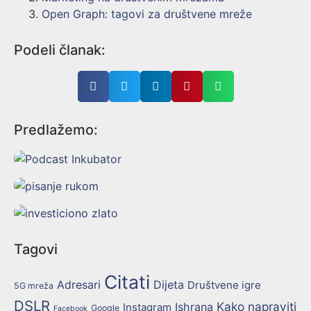
Open Graph: tagovi za društvene mreže
Podeli članak:
Predlažemo:
Tagovi
Citati
Adresari
Dijeta
Društvene igre
5G mreža
DSLR
Kako napraviti
Ishrana
Instagram
Google
Facebook