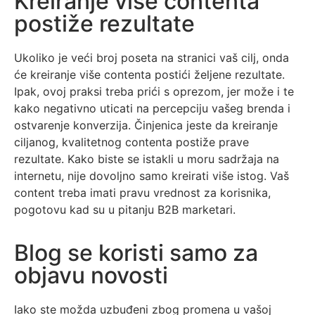
Kreiranje više contenta
postiže rezultate
Ukoliko je veći broj poseta na stranici vaš cilj, onda
će kreiranje više contenta postići željene rezultate.
Ipak, ovoj praksi treba prići s oprezom, jer može i te
kako negativno uticati na percepciju vašeg brenda i
ostvarenje konverzija. Činjenica jeste da kreiranje
ciljanog, kvalitetnog contenta postiže prave
rezultate. Kako biste se istakli u moru sadržaja na
internetu, nije dovoljno samo kreirati više istog. Vaš
content treba imati pravu vrednost za korisnika,
pogotovu kad su u pitanju B2B marketari.
Blog se koristi samo za
objavu novosti
Iako ste možda uzbuđeni zbog promena u vašoj