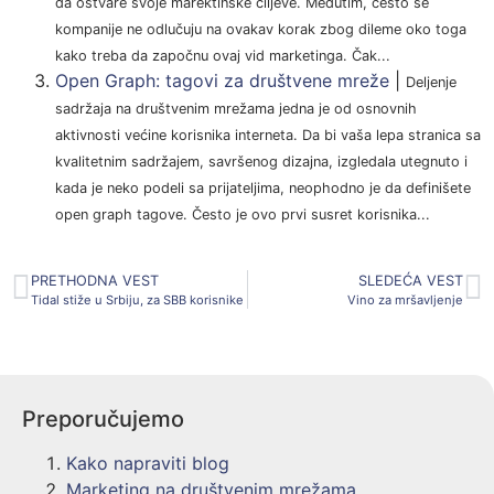
da ostvare svoje marektinške ciljeve. Međutim, često se
kompanije ne odlučuju na ovakav korak zbog dileme oko toga
kako treba da započnu ovaj vid marketinga. Čak...
Open Graph: tagovi za društvene mreže
|
Deljenje
sadržaja na društvenim mrežama jedna je od osnovnih
aktivnosti većine korisnika interneta. Da bi vaša lepa stranica sa
kvalitetnim sadržajem, savršenog dizajna, izgledala utegnuto i
kada je neko podeli sa prijateljima, neophodno je da definišete
open graph tagove. Često je ovo prvi susret korisnika...
PRETHODNA VEST
SLEDEĆA VEST
Tidal stiže u Srbiju, za SBB korisnike
Vino za mršavljenje
Preporučujemo
Kako napraviti blog
Marketing na društvenim mrežama