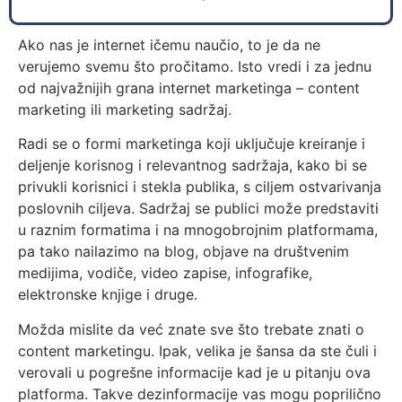
Ako nas je internet ičemu naučio, to je da ne
verujemo svemu što pročitamo. Isto vredi i za jednu
od najvažnijih grana internet marketinga – content
marketing ili marketing sadržaj.
Radi se o formi marketinga koji uključuje kreiranje i
deljenje korisnog i relevantnog sadržaja, kako bi se
privukli korisnici i stekla publika, s ciljem ostvarivanja
poslovnih ciljeva. Sadržaj se publici može predstaviti
u raznim formatima i na mnogobrojnim platformama,
pa tako nailazimo na blog, objave na društvenim
medijima, vodiče, video zapise, infografike,
elektronske knjige i druge.
Možda mislite da već znate sve što trebate znati o
content marketingu. Ipak, velika je šansa da ste čuli i
verovali u pogrešne informacije kad je u pitanju ova
platforma. Takve dezinformacije vas mogu poprilično