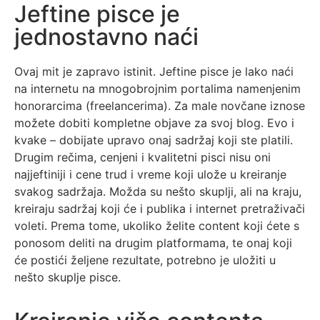
Jeftine pisce je
jednostavno naći
Ovaj mit je zapravo istinit. Jeftine pisce je lako naći
na internetu na mnogobrojnim portalima namenjenim
honorarcima (freelancerima). Za male novčane iznose
možete dobiti kompletne objave za svoj blog. Evo i
kvake – dobijate upravo onaj sadržaj koji ste platili.
Drugim rečima, cenjeni i kvalitetni pisci nisu oni
najjeftiniji i cene trud i vreme koji ulože u kreiranje
svakog sadržaja. Možda su nešto skuplji, ali na kraju,
kreiraju sadržaj koji će i publika i internet pretraživači
voleti. Prema tome, ukoliko želite content koji ćete s
ponosom deliti na drugim platformama, te onaj koji
će postići željene rezultate, potrebno je uložiti u
nešto skuplje pisce.