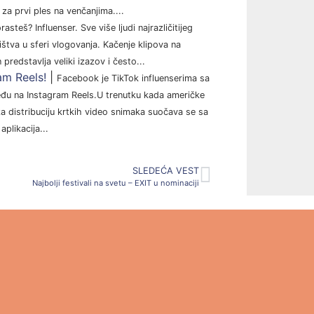
za prvi ples na venčanjima....
steš? Influenser. Sve više ljudi najrazličitijeg
štva u sferi vlogovanja. Kačenje klipova na
predstavlja veliki izazov i često...
am Reels!
|
Facebook je TikTok influenserima sa
ređu na Instagram Reels.U trenutku kada američke
 za distribuciju krtkih video snimaka suočava se sa
plikacija...
SLEDEĆA VEST
Najbolji festivali na svetu – EXIT u nominaciji