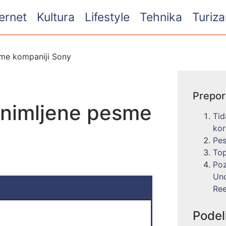
ternet
Kultura
Lifestyle
Tehnika
Turiz
sme kompaniji Sony
Prepo
snimljene pesme
Tid
kor
Pes
Top
Poz
Uno
Ree
Podel