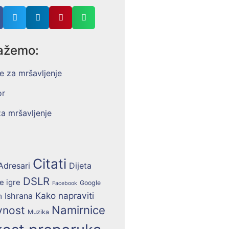
ažemo:
Citati
Adresari
Dijeta
DSLR
e igre
Google
Facebook
Kako napraviti
Ishrana
m
Namirnice
vnost
Muzika