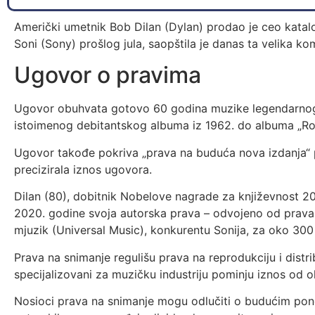
Američki umetnik Bob Dilan (Dylan) prodao je ceo katal
Soni (Sony) prošlog jula, saopštila je danas ta velika ko
Ugovor o pravima
Ugovor obuhvata gotovo 60 godina muzike legendarnog 
istoimenog debitantskog albuma iz 1962. do albuma „R
Ugovor takođe pokriva „prava na buduća nova izdanja“ 
precizirala iznos ugovora.
Dilan (80), dobitnik Nobelove nagrade za književnost 20
2020. godine svoja autorska prava – odvojeno od prava 
mjuzik (Universal Music), konkurentu Sonija, za oko 300 
Prava na snimanje regulišu prava na reprodukciju i distri
specijalizovani za muzičku industriju pominju iznos od o
Nosioci prava na snimanje mogu odlučiti o budućim pon