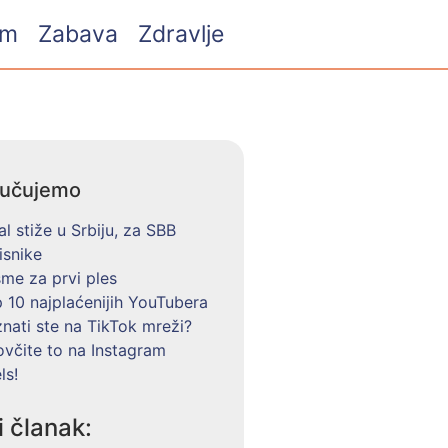
am
Zabava
Zdravlje
ručujemo
al stiže u Srbiju, za SBB
isnike
me za prvi ples
 10 najplaćenijih YouTubera
nati ste na TikTok mreži?
včite to na Instagram
ls!
i članak: