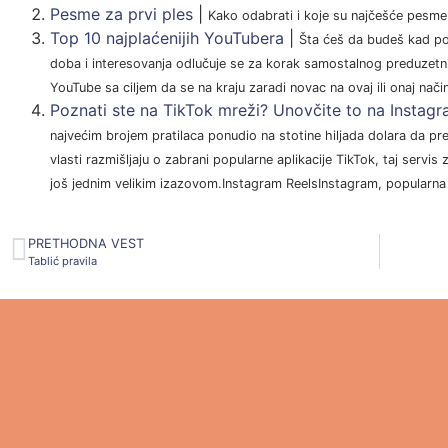
Pesme za prvi ples
|
Kako odabrati i koje su najčešće pesme 
Top 10 najplaćenijih YouTubera
|
Šta ćeš da budeš kad pora
doba i interesovanja odlučuje se za korak samostalnog preduzetni
YouTube sa ciljem da se na kraju zaradi novac na ovaj ili onaj način 
Poznati ste na TikTok mreži? Unovčite to na Instagr
najvećim brojem pratilaca ponudio na stotine hiljada dolara da p
vlasti razmišljaju o zabrani popularne aplikacije TikTok, taj servis
još jednim velikim izazovom.Instagram ReelsInstagram, popularna a
PRETHODNA VEST
Tablić pravila