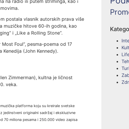
Podk
 na radio ili putem striminga, kao i
ilmovima.
Prom
om postala vlasnik autorskih prava više
a muzičke hitove 60-ih godina, kao
Katego
ing“ i „Like a Rolling Stone“.
Int
er Most Foul“, pesma-poema od 17
Kul
 Kenedija (John Kennedy).
Lif
Teh
Tur
Za
len Zimmerman), kultna je ličnost
Zdr
0. veka.
 muzička platforma koju su kreirale svetske
jedinstveni originalni sadržaj i ekskluzivne
od 70 miliona pesama i 250.000 video zapisa