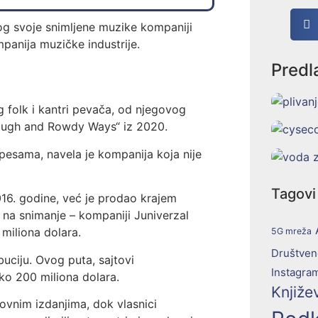
og svoje snimljene muzike kompaniji
mpanija muzičke industrije.
Predl
folk i kantri pevača, od njegovog
ough and Rowdy Ways“ iz 2020.
pesama, navela je kompanija koja nije
Tagovi
16. godine, već je prodao krajem
na snimanje – kompaniji Juniverzal
miliona dolara.
5G mreža
Društven
buciju. Ovog puta, sajtovi
Instagra
ko 200 miliona dolara.
Knjiže
ovnim izdanjima, dok vlasnici