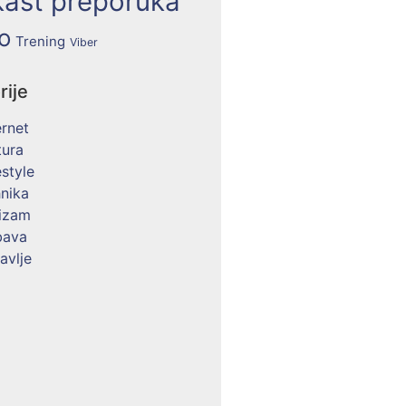
ast preporuka
o
Trening
Viber
rije
ernet
tura
estyle
nika
izam
bava
avlje