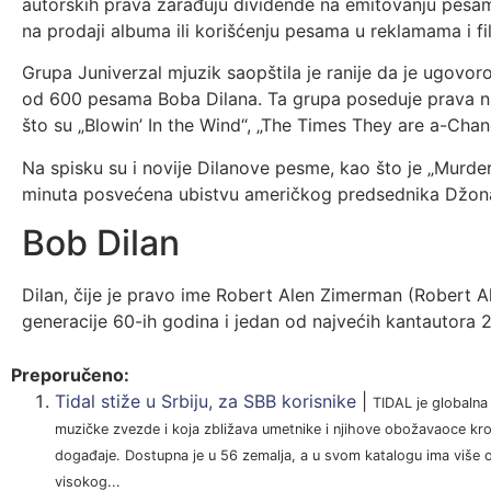
autorskih prava zarađuju dividende na emitovanju pesama
na prodaji albuma ili korišćenju pesama u reklamama i f
Grupa Juniverzal mjuzik saopštila je ranije da je ugovor
od 600 pesama Boba Dilana. Ta grupa poseduje prava n
što su „Blowin’ In the Wind“, „The Times They are a-Chang
Na spisku su i novije Dilanove pesme, kao što je „Murd
minuta posvećena ubistvu američkog predsednika Džona
Bob Dilan
Dilan, čije je pravo ime Robert Alen Zimerman (Robert Al
generacije 60-ih godina i jedan od najvećih kantautora 2
Preporučeno:
Tidal stiže u Srbiju, za SBB korisnike
|
TIDAL je globalna
muzičke zvezde i koja zbližava umetnike i njihove obožavaoce kroz 
događaje. Dostupna je u 56 zemalja, a u svom katalogu ima više 
visokog...