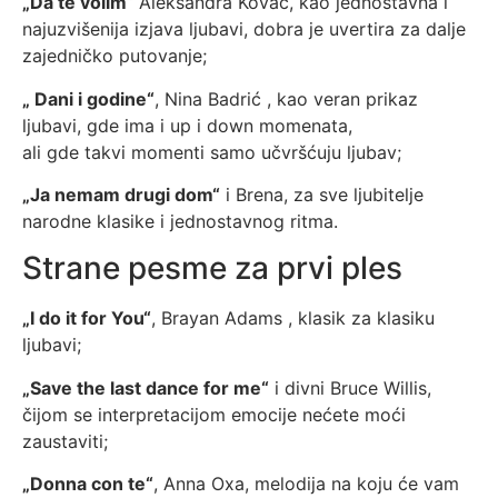
„Da te volim“
Aleksandra Kovač, kao jednostavna i
najuzvišenija izjava ljubavi, dobra je uvertira za dalje
zajedničko putovanje;
„ Dani i godine“
, Nina Badrić , kao veran prikaz
ljubavi, gde ima i up i down momenata,
ali gde takvi momenti samo učvršćuju ljubav;
„Ja nemam drugi dom“
i Brena, za sve ljubitelje
narodne klasike i jednostavnog ritma.
Strane pesme za prvi ples
„I do it for You“
, Brayan Adams , klasik za klasiku
ljubavi;
„Save the last dance for me“
i divni Bruce Willis,
čijom se interpretacijom emocije nećete moći
zaustaviti;
„Donna con te“
, Anna Oxa, melodija na koju će vam