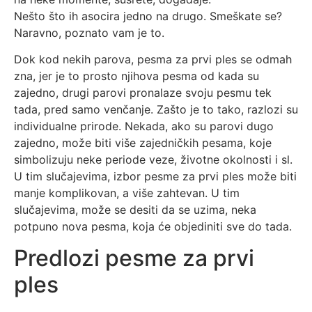
Nešto što ih asocira jedno na drugo. Smeškate se?
Naravno, poznato vam je to.
Dok kod nekih parova, pesma za prvi ples se odmah
zna, jer je to prosto njihova pesma od kada su
zajedno, drugi parovi pronalaze svoju pesmu tek
tada, pred samo venčanje. Zašto je to tako, razlozi su
individualne prirode. Nekada, ako su parovi dugo
zajedno, može biti više zajedničkih pesama, koje
simbolizuju neke periode veze, životne okolnosti i sl.
U tim slučajevima, izbor pesme za prvi ples može biti
manje komplikovan, a više zahtevan. U tim
slučajevima, može se desiti da se uzima, neka
potpuno nova pesma, koja će objediniti sve do tada.
Predlozi pesme za prvi
ples