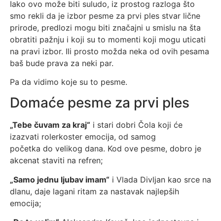
Iako ovo može biti suludo, iz prostog razloga što
smo rekli da je izbor pesme za prvi ples stvar lične
prirode, predlozi mogu biti značajni u smislu na šta
obratiti pažnju i koji su to momenti koji mogu uticati
na pravi izbor. Ili prosto možda neka od ovih pesama
baš bude prava za neki par.
Pa da vidimo koje su to pesme.
Domaće pesme za prvi ples
„Tebe čuvam za kraj“
i stari dobri Čola koji će
izazvati rolerkoster emocija, od samog
početka do velikog dana. Kod ove pesme, dobro je
akcenat staviti na refren;
„Samo jednu ljubav imam“
i Vlada Divljan kao srce na
dlanu, daje lagani ritam za nastavak najlepših
emocija;