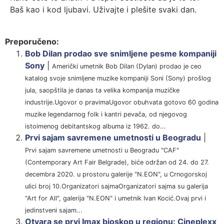
Baš kao i kod ljubavi. Uživajte i plešite svaki dan.
Preporučeno:
Bob Dilan prodao sve snimljene pesme kompaniji
Sony
|
Američki umetnik Bob Dilan (Dylan) prodao je ceo
katalog svoje snimljene muzike kompaniji Soni (Sony) prošlog
jula, saopštila je danas ta velika kompanija muzičke
industrije.Ugovor o pravimaUgovor obuhvata gotovo 60 godina
muzike legendarnog folk i kantri pevača, od njegovog
istoimenog debitantskog albuma iz 1962. do...
Prvi sajam savremene umetnosti u Beogradu
|
Prvi sajam savremene umetnosti u Beogradu "CAF"
(Contemporary Art Fair Belgrade), biće održan od 24. do 27.
decembra 2020. u prostoru galerije "N.EON", u Crnogorskoj
ulici broj 10.Organizatori sajmaOrganizatori sajma su galerija
"Art for All", galerija "N.EON" i umetnik Ivan Kocić.Ovaj prvi i
jedinstveni sajam...
Otvara se prvi Imax bioskop u regionu: Cineplexx