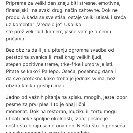
Pripreme za veliki dan znaju biti stresne, emotivne,
finansijski i na svaki drugi način zahtevne. Dok ne
prođu. A kada se sve stiša, ostaje veliki utisak i sreća
uz komentar „Vredelo je“. Ukoliko
ste preživeli “ludi kamen“, jasno vam je o čemu
pričamo.
Bez obzira da li je u pitanju ogromna svadba od
petstotina zvanica ili mali krug velikih ljudi,
stepen pozitivne treme, trke-frke i umora je isti.
Pitate se kako? Pa lepo. Osećaj posebnog dana i
da sve protekne kako treba je jednak svima, bez
obzira koliko gostiju imali.
Jedno od važnih pitanja na spisku mnogih, jeste izbor
pesme za prvi ples. I to je onaj lični
momenat. Dok na restoran, muziku ili tortu mogu
uticati neke spoljne okolnosti, izbor pesme je
nešto što biraju samo ona i on. Nešto što ih podseća
na neke momente, susrete, događaje.