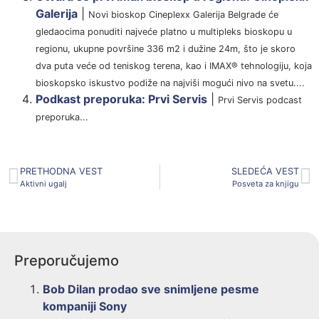
Galerija
|
Novi bioskop Cineplexx Galerija Belgrade će
gledaocima ponuditi najveće platno u multipleks bioskopu u
regionu, ukupne površine 336 m2 i dužine 24m, što je skoro
dva puta veće od teniskog terena, kao i IMAX® tehnologiju, koja
bioskopsko iskustvo podiže na najviši mogući nivo na svetu....
Podkast preporuka: Prvi Servis
|
Prvi Servis podcast
preporuka...
PRETHODNA VEST
SLEDEĆA VEST
Aktivni ugalj
Posveta za knjigu
Preporučujemo
Bob Dilan prodao sve snimljene pesme
kompaniji Sony