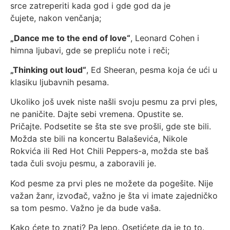
srce zatreperiti kada god i gde god da je
čujete, nakon venčanja;
„Dance me to the end of love“
, Leonard Cohen i
himna ljubavi, gde se prepliću note i reči;
„Thinking out loud“
, Ed Sheeran, pesma koja će ući u
klasiku ljubavnih pesama.
Ukoliko još uvek niste našli svoju pesmu za prvi ples,
ne paničite. Dajte sebi vremena. Opustite se.
Pričajte. Podsetite se šta ste sve prošli, gde ste bili.
Možda ste bili na koncertu Balaševića, Nikole
Rokvića ili Red Hot Chili Peppers-a, možda ste baš
tada čuli svoju pesmu, a zaboravili je.
Kod pesme za prvi ples ne možete da pogešite. Nije
važan žanr, izvođač, važno je šta vi imate zajedničko
sa tom pesmo. Važno je da bude vaša.
Kako ćete to znati? Pa lepo. Osetićete da je to to.