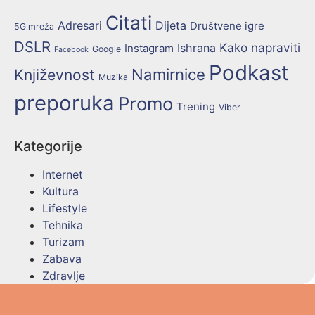
Citati
Adresari
Dijeta
Društvene igre
5G mreža
DSLR
Kako napraviti
Ishrana
Instagram
Google
Facebook
Podkast
Namirnice
Književnost
Muzika
preporuka
Promo
Trening
Viber
Kategorije
Internet
Kultura
Lifestyle
Tehnika
Turizam
Zabava
Zdravlje