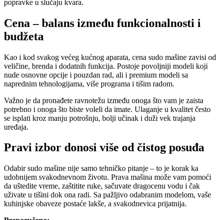
popravke u slučaju kvara.
Cena – balans između funkcionalnosti i
budžeta
Kao i kod svakog većeg kućnog aparata, cena sudo mašine zavisi od
veličine, brenda i dodatnih funkcija. Postoje povoljniji modeli koji
nude osnovne opcije i pouzdan rad, ali i premium modeli sa
naprednim tehnologijama, više programa i tišim radom.
Važno je da pronađete ravnotežu između onoga što vam je zaista
potrebno i onoga što biste voleli da imate. Ulaganje u kvalitet često
se isplati kroz manju potrošnju, bolji učinak i duži vek trajanja
uređaja.
Pravi izbor donosi više od čistog posuđa
Odabir sudo mašine nije samo tehničko pitanje – to je korak ka
udobnijem svakodnevnom životu. Prava mašina može vam pomoći
da uštedite vreme, zaštitite ruke, sačuvate dragocenu vodu i čak
uživate u tišini dok ona radi. Sa pažljivo odabranim modelom, vaše
kuhinjske obaveze postaće lakše, a svakodnevica prijatnija.