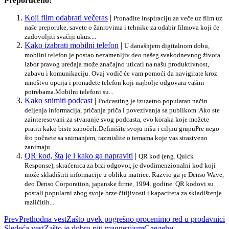
Preporučeno:
Koji film odabrati večeras
|
Pronađite inspiraciju za veče uz film uz
naše preporuke, savete o žanrovima i tehnike za odabir filmova koji će
zadovoljiti svačiji ukus....
Kako izabrati mobilni telefon
|
U današnjem digitalnom dobu,
mobilni telefon je postao nezamenljiv deo našeg svakodnevnog života.
Izbor pravog uređaja može značajno uticati na našu produktivnost,
zabavu i komunikaciju. Ovaj vodič će vam pomoći da navigirate kroz
mnoštvo opcija i pronađete telefon koji najbolje odgovara vašim
potrebama.Mobilni telefoni su...
Kako snimiti podcast
|
Podcasting je izuzetno popularan način
deljenja informacija, pričanja priča i povezivanja sa publikom. Ako ste
zainteresovani za stvaranje svog podcasta, evo koraka koje možete
pratiti kako biste započeli:Definišite svoju nišu i ciljnu grupuPre nego
što počnete sa snimanjem, razmislite o temama koje vas strastveno
zanimaju....
QR kod, šta je i kako ga napraviti
|
QR kod (eng. Quick
Response), skraćenica za brzi odgovor, je dvodimenzionalni kod koji
može skladištiti informacije u obliku matrice. Razvio ga je Denso Wave,
deo Denso Corporation, japanske firme, 1994. godine. QR kodovi su
postali popularni zbog svoje brze čitljivosti i kapaciteta za skladištenje
različitih...
Prev
Prethodna vest
Zašto uvek pogrešno procenimo red u prodavnici
Sledeća vest
Zašto je dobro piti magnezijum
Следећи