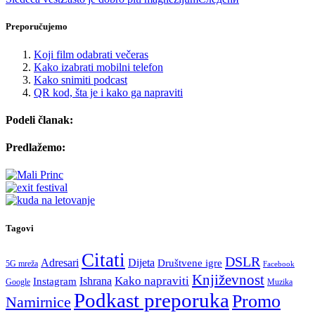
Preporučujemo
Koji film odabrati večeras
Kako izabrati mobilni telefon
Kako snimiti podcast
QR kod, šta je i kako ga napraviti
Podeli članak:
Predlažemo:
Tagovi
Citati
DSLR
Adresari
Dijeta
Društvene igre
5G mreža
Facebook
Književnost
Kako napraviti
Ishrana
Instagram
Google
Muzika
Podkast preporuka
Promo
Namirnice