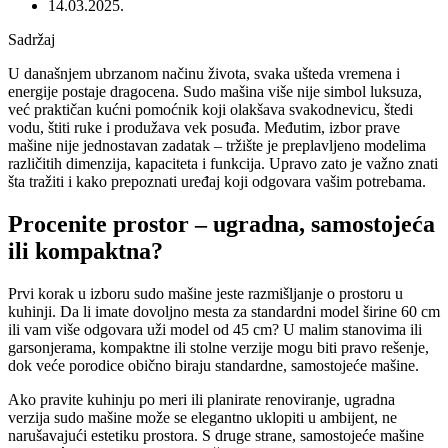
14.03.2025.
Sadržaj
U današnjem ubrzanom načinu života, svaka ušteda vremena i
energije postaje dragocena. Sudo mašina više nije simbol luksuza,
već praktičan kućni pomoćnik koji olakšava svakodnevicu, štedi
vodu, štiti ruke i produžava vek posuđa. Međutim, izbor prave
mašine nije jednostavan zadatak – tržište je preplavljeno modelima
različitih dimenzija, kapaciteta i funkcija. Upravo zato je važno znati
šta tražiti i kako prepoznati uređaj koji odgovara vašim potrebama.
Procenite prostor – ugradna, samostojeća
ili kompaktna?
Prvi korak u izboru sudo mašine jeste razmišljanje o prostoru u
kuhinji. Da li imate dovoljno mesta za standardni model širine 60 cm
ili vam više odgovara uži model od 45 cm? U malim stanovima ili
garsonjerama, kompaktne ili stolne verzije mogu biti pravo rešenje,
dok veće porodice obično biraju standardne, samostojeće mašine.
Ako pravite kuhinju po meri ili planirate renoviranje, ugradna
verzija sudo mašine može se elegantno uklopiti u ambijent, ne
narušavajući estetiku prostora. S druge strane, samostojeće mašine