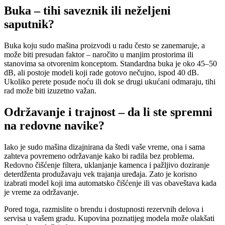
Buka – tihi saveznik ili neželjeni
saputnik?
Buka koju sudo mašina proizvodi u radu često se zanemaruje, a
može biti presudan faktor – naročito u manjim prostorima ili
stanovima sa otvorenim konceptom. Standardna buka je oko 45–50
dB, ali postoje modeli koji rade gotovo nečujno, ispod 40 dB.
Ukoliko perete posuđe noću ili dok se drugi ukućani odmaraju, tihi
rad može biti izuzetno važan.
Održavanje i trajnost – da li ste spremni
na redovne navike?
Iako je sudo mašina dizajnirana da štedi vaše vreme, ona i sama
zahteva povremeno održavanje kako bi radila bez problema.
Redovno čišćenje filtera, uklanjanje kamenca i pažljivo doziranje
deterdženta produžavaju vek trajanja uređaja. Zato je korisno
izabrati model koji ima automatsko čišćenje ili vas obaveštava kada
je vreme za održavanje.
Pored toga, razmislite o brendu i dostupnosti rezervnih delova i
servisa u vašem gradu. Kupovina poznatijeg modela može olakšati