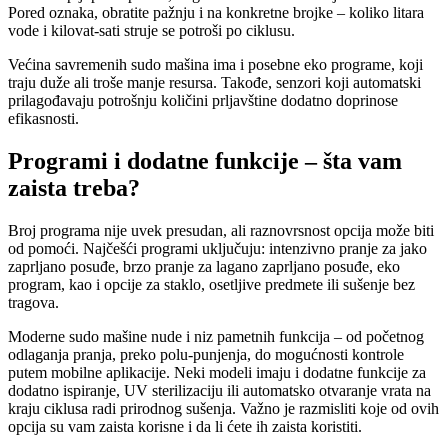
Pored oznaka, obratite pažnju i na konkretne brojke – koliko litara
vode i kilovat-sati struje se potroši po ciklusu.
Većina savremenih sudo mašina ima i posebne eko programe, koji
traju duže ali troše manje resursa. Takođe, senzori koji automatski
prilagođavaju potrošnju količini prljavštine dodatno doprinose
efikasnosti.
Programi i dodatne funkcije – šta vam
zaista treba?
Broj programa nije uvek presudan, ali raznovrsnost opcija može biti
od pomoći. Najčešći programi uključuju: intenzivno pranje za jako
zaprljano posuđe, brzo pranje za lagano zaprljano posuđe, eko
program, kao i opcije za staklo, osetljive predmete ili sušenje bez
tragova.
Moderne sudo mašine nude i niz pametnih funkcija – od početnog
odlaganja pranja, preko polu-punjenja, do mogućnosti kontrole
putem mobilne aplikacije. Neki modeli imaju i dodatne funkcije za
dodatno ispiranje, UV sterilizaciju ili automatsko otvaranje vrata na
kraju ciklusa radi prirodnog sušenja. Važno je razmisliti koje od ovih
opcija su vam zaista korisne i da li ćete ih zaista koristiti.