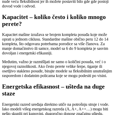
nude veću fleksibilnost jer ih možete postaviti bilo gde gde postoji
dovod vode i odvod.
Kapacitet – koliko često i koliko mnogo
perete?
Kapacitet mašine izražava se brojem kompleta posuđa koje može
oprati u jednom ciklusu. Standardne mašine obično peru 12 do 14
kompleta, što odgovara potrebama porodice sa više članova. Za
manje domaćinstvo ili samce, model sa 6 do 9 kompleta je sasvim
dovoljan i energetski efikasniji.
Međutim, važno je razmišljati ne samo o količini posuđa, već i o
njegovoj raznolikosti. Ako često perete velike šerpe, tiganje ili
osetljivo stakleno posuđe, birajte modele sa fleksibilnim unutrašnjim
rasporedom i dodatnim policama koje se mogu podesiti po visini.
Energetska efikasnost – ušteda na duge
staze
Energetski razred uređaja direktno utiče na potrošnju struje i vode.
Iako modeli višeg energetskog razreda (A, A+, A++…) mogu biti
nešto skuplji pri kupovini, dugoročno donose značajnu uštedu.