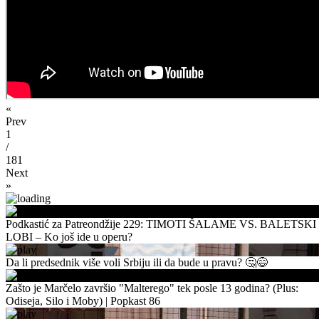
«
Prev
1
/
181
Next
»
Podkastić za Patreondžije 229: TIMOTI ŠALAME VS. BALETSKI
LOBI – Ko još ide u operu?
Da li predsednik više voli Srbiju ili da bude u pravu? 🤔😅
Zašto je Marčelo završio "Malterego" tek posle 13 godina? (Plus:
Odiseja, Silo i Moby) | Popkast 86