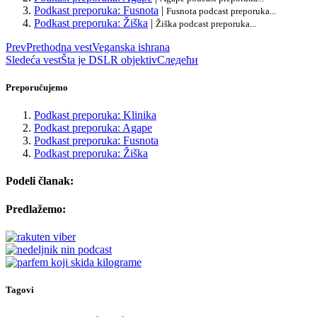
Podkast preporuka: Fusnota
|
Fusnota podcast preporuka...
Podkast preporuka: Žiška
|
Žiška podcast preporuka...
Prev
Prethodna vest
Veganska ishrana
Sledeća vest
Šta je DSLR objektiv
Следећи
Preporučujemo
Podkast preporuka: Klinika
Podkast preporuka: Agape
Podkast preporuka: Fusnota
Podkast preporuka: Žiška
Podeli članak:
Predlažemo:
Tagovi