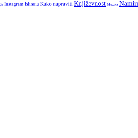
Namir
Književnost
Kako napraviti
Ishrana
Instagram
le
Muzika