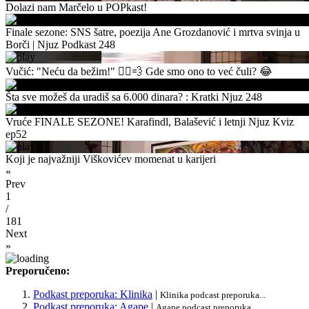
Dolazi nam Marčelo u POPkast!
Finale sezone: SNS šatre, poezija Ane Grozdanović i mrtva svinja u
Borči | Njuz Podkast 248
Vučić: "Neću da bežim!" 🏃‍♂️💨 Gde smo ono to već čuli? 😂
Šta sve možeš da uradiš sa 6.000 dinara? : Kratki Njuz 248
Vruće FINALE SEZONE! Karafindl, Balašević i letnji Njuz Kviz
ep52
Koji je najvažniji Viškovićev momenat u karijeri
«
Prev
1
/
181
Next
»
Preporučeno:
Podkast preporuka: Klinika
|
Klinika podcast preporuka...
Podkast preporuka: Agape
|
Agape podcast preporuka...