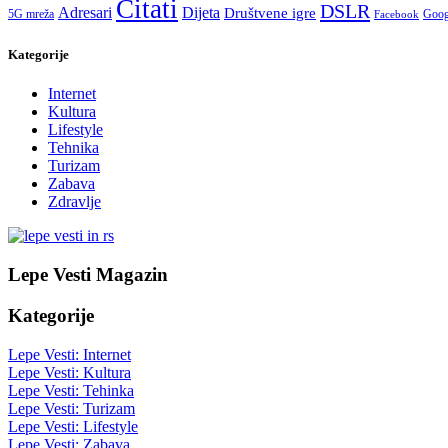
Citati
DSLR
Adresari
Dijeta
Društvene igre
5G mreža
Goog
Facebook
Kategorije
Internet
Kultura
Lifestyle
Tehnika
Turizam
Zabava
Zdravlje
Lepe Vesti Magazin
Kategorije
Lepe Vesti: Internet
Lepe Vesti: Kultura
Lepe Vesti: Tehinka
Lepe Vesti: Turizam
Lepe Vesti: Lifestyle
Lepe Vesti: Zabava