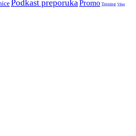
Podkast preporuka
Promo
nice
Trening
Viber