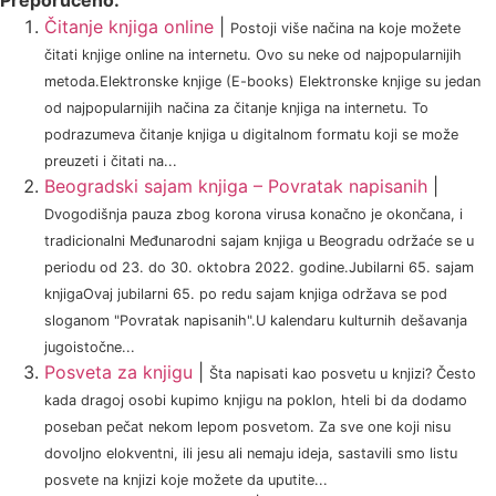
Preporučeno:
Čitanje knjiga online
|
Postoji više načina na koje možete
čitati knjige online na internetu. Ovo su neke od najpopularnijih
metoda.Elektronske knjige (E-books) Elektronske knjige su jedan
od najpopularnijih načina za čitanje knjiga na internetu. To
podrazumeva čitanje knjiga u digitalnom formatu koji se može
preuzeti i čitati na...
Beogradski sajam knjiga – Povratak napisanih
|
Dvogodišnja pauza zbog korona virusa konačno je okončana, i
tradicionalni Međunarodni sajam knjiga u Beogradu održaće se u
periodu od 23. do 30. oktobra 2022. godine.Jubilarni 65. sajam
knjigaOvaj jubilarni 65. po redu sajam knjiga održava se pod
sloganom "Povratak napisanih".U kalendaru kulturnih dešavanja
jugoistočne...
Posveta za knjigu
|
Šta napisati kao posvetu u knjizi? Često
kada dragoj osobi kupimo knjigu na poklon, hteli bi da dodamo
poseban pečat nekom lepom posvetom. Za sve one koji nisu
dovoljno elokventni, ili jesu ali nemaju ideja, sastavili smo listu
posvete na knjizi koje možete da uputite...