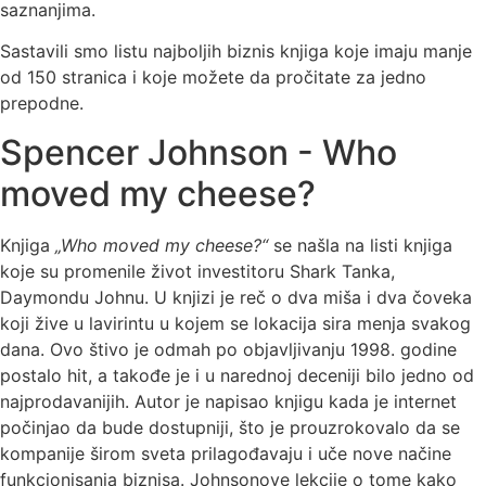
saznanjima.
Sastavili smo listu najboljih biznis knjiga koje imaju manje
od 150 stranica i koje možete da pročitate za jedno
prepodne.
Spencer Johnson - Who
moved my cheese?
Knjiga
„Who moved my cheese?“
se našla na listi knjiga
koje su promenile život investitoru Shark Tanka,
Daymondu Johnu. U knjizi je reč o dva miša i dva čoveka
koji žive u lavirintu u kojem se lokacija sira menja svakog
dana. Ovo štivo je odmah po objavljivanju 1998. godine
postalo hit, a takođe je i u narednoj deceniji bilo jedno od
najprodavanijih. Autor je napisao knjigu kada je internet
počinjao da bude dostupniji, što je prouzrokovalo da se
kompanije širom sveta prilagođavaju i uče nove načine
funkcionisanja biznisa. Johnsonove lekcije o tome kako