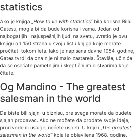
statistics
Ako je knjiga
„How to lie with statistics“
bila korisna Billu
Gatesu, mogla bi da bude korisna i vama. Jedan od
najbogatijih i najuspešnijih ljudi na svetu, uvrstio je ovu
knjigu od 150 strana u svoju listu knjiga koje morate
pročitati tokom leta. Iako je napisana davne 1954. godine,
Gates tvrdi da ona nije ni malo zastarela. Štaviše, učiniće
da se osećate pametnijim i skeptičnijim o stvarima koje
čitate.
Og Mandino - The greatest
salesman in the world
Da biste bili sjajni u biznisu, pre svega morate da budete
sjajan prodavac. Ako ne možete da prodate svoje ideje,
proizvode ili usluge, nećete uspeti. U knjizi
„The greatest
salesman in the world“
koja je objavljena 1968. godine,