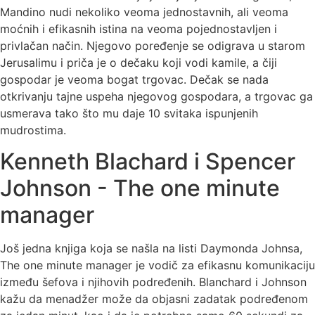
Mandino nudi nekoliko veoma jednostavnih, ali veoma
moćnih i efikasnih istina na veoma pojednostavljen i
privlačan način. Njegovo poređenje se odigrava u starom
Jerusalimu i priča je o dečaku koji vodi kamile, a čiji
gospodar je veoma bogat trgovac. Dečak se nada
otkrivanju tajne uspeha njegovog gospodara, a trgovac ga
usmerava tako što mu daje 10 svitaka ispunjenih
mudrostima.
Kenneth Blachard i Spencer
Johnson - The one minute
manager
Još jedna knjiga koja se našla na listi Daymonda Johnsa,
The one minute manager je vodič za efikasnu komunikaciju
između šefova i njihovih podređenih. Blanchard i Johnson
kažu da menadžer može da objasni zadatak podređenom