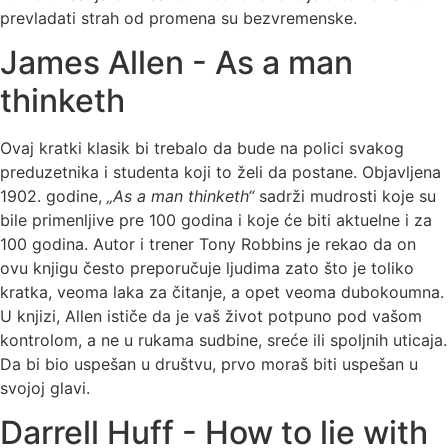
prevladati strah od promena su bezvremenske.
James Allen - As a man
thinketh
Ovaj kratki klasik bi trebalo da bude na polici svakog
preduzetnika i studenta koji to želi da postane. Objavljena
1902. godine,
„As a man thinketh“
sadrži mudrosti koje su
bile primenljive pre 100 godina i koje će biti aktuelne i za
100 godina. Autor i trener Tony Robbins je rekao da on
ovu knjigu često preporučuje ljudima zato što je toliko
kratka, veoma laka za čitanje, a opet veoma dubokoumna.
U knjizi, Allen ističe da je vaš život potpuno pod vašom
kontrolom, a ne u rukama sudbine, sreće ili spoljnih uticaja.
Da bi bio uspešan u društvu, prvo moraš biti uspešan u
svojoj glavi.
Darrell Huff - How to lie with