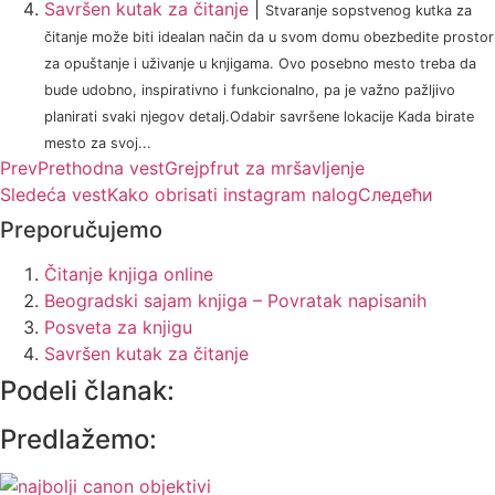
Savršen kutak za čitanje
|
Stvaranje sopstvenog kutka za
čitanje može biti idealan način da u svom domu obezbedite prostor
za opuštanje i uživanje u knjigama. Ovo posebno mesto treba da
bude udobno, inspirativno i funkcionalno, pa je važno pažljivo
planirati svaki njegov detalj.Odabir savršene lokacije Kada birate
mesto za svoj...
Prev
Prethodna vest
Grejpfrut za mršavljenje
Sledeća vest
Kako obrisati instagram nalog
Следећи
Preporučujemo
Čitanje knjiga online
Beogradski sajam knjiga – Povratak napisanih
Posveta za knjigu
Savršen kutak za čitanje
Podeli članak:
Predlažemo: