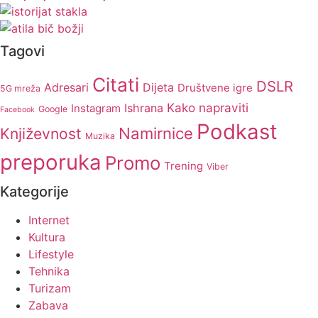
Tagovi
Citati
DSLR
Adresari
Dijeta
Društvene igre
5G mreža
Kako napraviti
Ishrana
Instagram
Google
Facebook
Podkast
Namirnice
Književnost
Muzika
preporuka
Promo
Trening
Viber
Kategorije
Internet
Kultura
Lifestyle
Tehnika
Turizam
Zabava