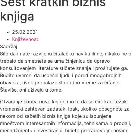
Šest kratkih biznis
knjiga
25.02.2021.
Književnost
Sadržaj
Bilo da imate razvijenu čitalačku naviku ili ne, nikako ne bi
trebalo da smetnete sa uma činjenicu da upravo
konsultovanjem literature stičete znanje i proširujete ga.
Budite uvereni da uspešni ljudi, i pored mnogobrojnih
obaveza, uvek pronalaze slobodno vreme za čitanje.
Štaviše, oni uživaju u tome.
Otvaranje korica nove knjige može da se čini kao težak i
vremenski zahtevan zadatak. Ipak, ukoliko posegnete za
nekom od sažetih biznis knjiga koje su ispunjene
mnoštvom interesantnih informacija, tehnikama o prodaji,
menadžmentu i investiranju, bićete prezadovoljni novim