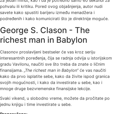
za jedan minut, kao i da je potrebno samo 60 sekundi za
pohvalu ili kritiku. Pored ovog objašnjenja, autor nudi
savete kako spustiti barijeru između menadžera i
podređenih i kako komunicirati što je direktnije moguće.
George S. Clason - The
richest man in Babylon
Clasonov proslavljeni bestseler će vas kroz seriju
interesantnih poređenja, čija se radnja odvija u istorijskom
gradu Vavilonu, naučiti sve što treba da znate o ličnim
finansijama.
„The richest man in Babylon“
će vas naučiti
kako da prvo isplatite sebe, kako da živite ispod granica
svojih mogućnosti, i kako da investirate u sebe, kao i
mnoge druge bezvremenske finansijske lekcije.
Svaki vikend, u slobodno vreme, možete da pročitate po
jednu knjigu i time investirate u sebe.