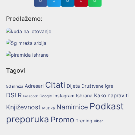
Predlažemo:
Tagovi
Citati
Adresari
Dijeta
Društvene igre
5G mreža
DSLR
Kako napraviti
Ishrana
Instagram
Google
Facebook
Podkast
Namirnice
Književnost
Muzika
preporuka
Promo
Trening
Viber