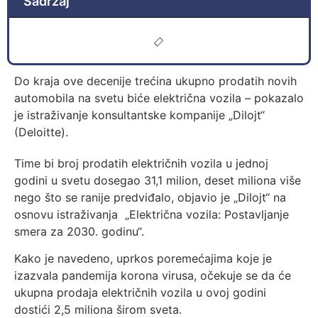
Sadržaj
Do kraja ove decenije trećina ukupno prodatih novih
automobila na svetu biće električna vozila – pokazalo
je istraživanje konsultantske kompanije „Dilojt“
(Deloitte).
Time bi broj prodatih električnih vozila u jednoj
godini u svetu dosegao 31,1 milion, deset miliona više
nego što se ranije predviđalo, objavio je „Dilojt“ na
osnovu istraživanja „Električna vozila: Postavljanje
smera za 2030. godinu“.
Kako je navedeno, uprkos poremećajima koje je
izazvala pandemija korona virusa, očekuje se da će
ukupna prodaja električnih vozila u ovoj godini
dostići 2,5 miliona širom sveta.