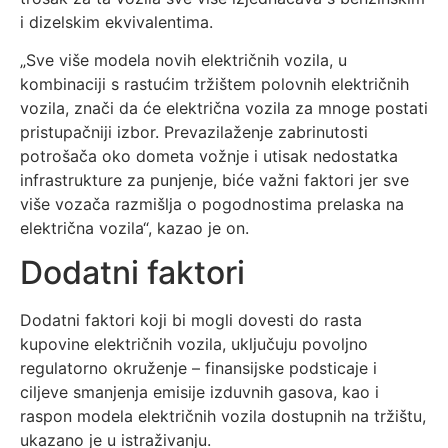
i dizelskim ekvivalentima.
„Sve više modela novih električnih vozila, u
kombinaciji s rastućim tržištem polovnih električnih
vozila, znači da će električna vozila za mnoge postati
pristupačniji izbor. Prevazilaženje zabrinutosti
potrošača oko dometa vožnje i utisak nedostatka
infrastrukture za punjenje, biće važni faktori jer sve
više vozača razmišlja o pogodnostima prelaska na
električna vozila“, kazao je on.
Dodatni faktori
Dodatni faktori koji bi mogli dovesti do rasta
kupovine električnih vozila, uključuju povoljno
regulatorno okruženje – finansijske podsticaje i
ciljeve smanjenja emisije izduvnih gasova, kao i
raspon modela električnih vozila dostupnih na tržištu,
ukazano je u istraživanju.