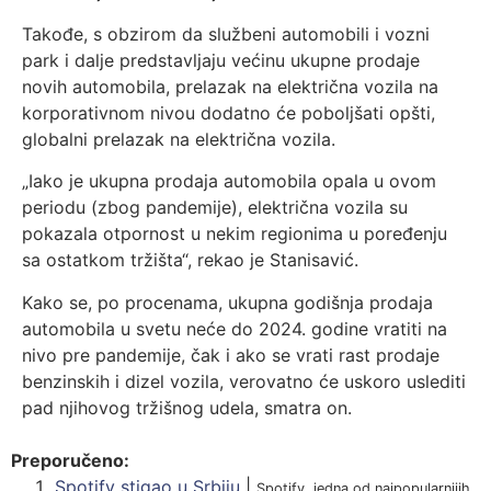
Takođe, s obzirom da službeni automobili i vozni
park i dalje predstavljaju većinu ukupne prodaje
novih automobila, prelazak na električna vozila na
korporativnom nivou dodatno će poboljšati opšti,
globalni prelazak na električna vozila.
„Iako je ukupna prodaja automobila opala u ovom
periodu (zbog pandemije), električna vozila su
pokazala otpornost u nekim regionima u poređenju
sa ostatkom tržišta“, rekao je Stanisavić.
Kako se, po procenama, ukupna godišnja prodaja
automobila u svetu neće do 2024. godine vratiti na
nivo pre pandemije, čak i ako se vrati rast prodaje
benzinskih i dizel vozila, verovatno će uskoro uslediti
pad njihovog tržišnog udela, smatra on.
Preporučeno:
Spotify stigao u Srbiju
|
Spotify, jedna od najpopularnijih