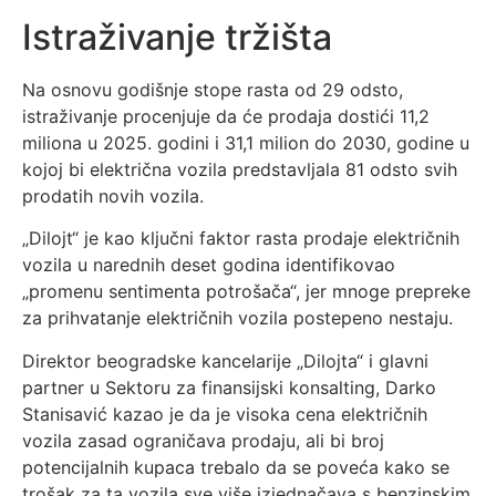
Istraživanje tržišta
Na osnovu godišnje stope rasta od 29 odsto,
istraživanje procenjuje da će prodaja dostići 11,2
miliona u 2025. godini i 31,1 milion do 2030, godine u
kojoj bi električna vozila predstavljala 81 odsto svih
prodatih novih vozila.
„Dilojt“ je kao ključni faktor rasta prodaje električnih
vozila u narednih deset godina identifikovao
„promenu sentimenta potrošača“, jer mnoge prepreke
za prihvatanje električnih vozila postepeno nestaju.
Direktor beogradske kancelarije „Dilojta“ i glavni
partner u Sektoru za finansijski konsalting, Darko
Stanisavić kazao je da je visoka cena električnih
vozila zasad ograničava prodaju, ali bi broj
potencijalnih kupaca trebalo da se poveća kako se
trošak za ta vozila sve više izjednačava s benzinskim