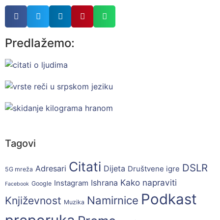
Predlažemo:
Tagovi
Citati
DSLR
Adresari
Dijeta
Društvene igre
5G mreža
Kako napraviti
Ishrana
Instagram
Google
Facebook
Podkast
Namirnice
Književnost
Muzika