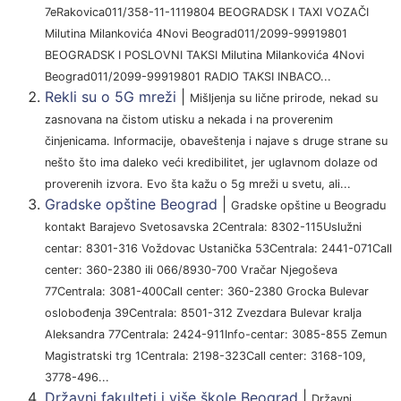
7eRakovica011/358-11-1119804 BEOGRADSK I TAXI VOZAČI
Milutina Milankovića 4Novi Beograd011/2099-99919801
BEOGRADSK I POSLOVNI TAKSI Milutina Milankovića 4Novi
Beograd011/2099-99919801 RADIO TAKSI INBACO...
Rekli su o 5G mreži
|
Mišljenja su lične prirode, nekad su
zasnovana na čistom utisku a nekada i na proverenim
činjenicama. Informacije, obaveštenja i najave s druge strane su
nešto što ima daleko veći kredibilitet, jer uglavnom dolaze od
proverenih izvora. Evo šta kažu o 5g mreži u svetu, ali...
Gradske opštine Beograd
|
Gradske opštine u Beogradu
kontakt Barajevo Svetosavska 2Centrala: 8302-115Uslužni
centar: 8301-316 Voždovac Ustanička 53Centrala: 2441-071Call
center: 360-2380 ili 066/8930-700 Vračar Njegoševa
77Centrala: 3081-400Call center: 360-2380 Grocka Bulevar
oslobođenja 39Centrala: 8501-312 Zvezdara Bulevar kralja
Aleksandra 77Centrala: 2424-911Info-centar: 3085-855 Zemun
Magistratski trg 1Centrala: 2198-323Call center: 3168-109,
3778-496...
Državni fakulteti i više škole Beograd
|
Državni