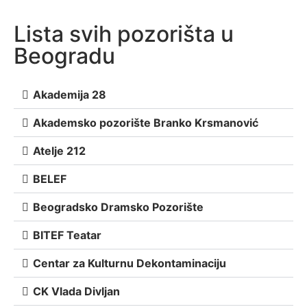
Lista svih pozorišta u
Beogradu
Akademija 28
Akademsko pozorište Branko Krsmanović
Atelje 212
BELEF
Beogradsko Dramsko Pozorište
BITEF Teatar
Centar za Kulturnu Dekontaminaciju
CK Vlada Divljan