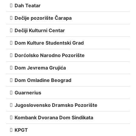
Dah Teatar
Dečije pozorište Čarapa
Dečiji Kulturni Centar
Dom Kulture Studentski Grad
Dorćolsko Narodno Pozorište
Dom Jevrema Grujića
Dom Omladine Beograd
Guarnerius
Jugoslovensko Dramsko Pozorište
Kombank Dvorana Dom Sindikata
KPGT