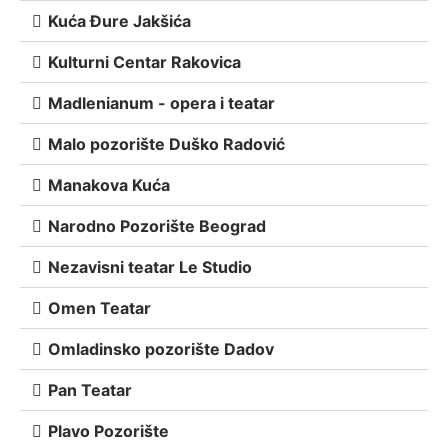
Kuća Đure Jakšića
Kulturni Centar Rakovica
Madlenianum - opera i teatar
Malo pozorište Duško Radović
Manakova Kuća
Narodno Pozorište Beograd
Nezavisni teatar Le Studio
Omen Teatar
Omladinsko pozorište Dadov
Pan Teatar
Plavo Pozorište