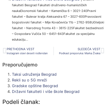
fakulteti Beograd Fakulteti društveno-humanističkih
naukaEkonomski fakultet – Kamenička 6 – 3021-240Pravni
fakultet – Bulevar kralja Aleksandra 67 – 3027-600Pravoslavni
bogoslovski fakultet – Mije Kovačevića 11b – 2762-958Učiteljski
fakultet – Narodnog fronta 43 – 3615-225Fakultet bezbednosti
– Gospodara Vučića 50 – 6451-843Fakultet za specijalnu
edukaciju...
PRETHODNA VEST
SLEDEĆA VEST
Instagram slavi deseti rođendan
Podkast preporuka: Marka Žvaka
Preporučujemo
Taksi udruženja Beograd
Rekli su o 5G mreži
Gradske opštine Beograd
Državni fakulteti i više škole Beograd
Podeli članak: