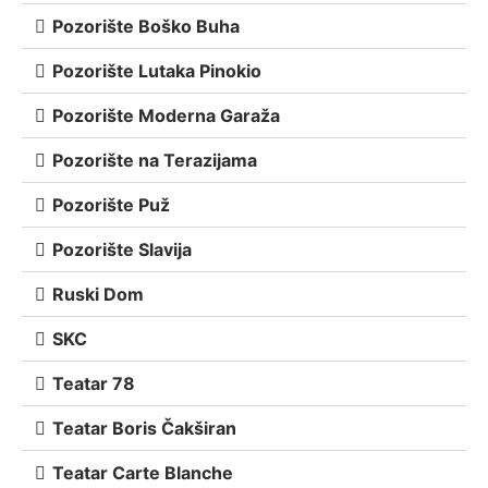
Pozorište Boško Buha
Pozorište Lutaka Pinokio
Pozorište Moderna Garaža
Pozorište na Terazijama
Pozorište Puž
Pozorište Slavija
Ruski Dom
SKC
Teatar 78
Teatar Boris Čakširan
Teatar Carte Blanche