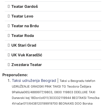
Teatar Gardoš
Teatar Levo
Teatar na Brdu
Teatar Roda
UK Stari Grad
UK Vuk Karadžić
Zvezdara Teatar
Preporučeno:
Taksi udruženja Beograd
|
Taksi u Beogradu telefon
UDRUŽENJE GRADSKI PINK TAKSI TG Teodora Češljara
9Palilula065/4889977,19803, 0800 119803 DDELUXE TAXI
Dunavski kej 18Dorćol011/303332119944 BEOTAKSI Timočka
4Vračar011/6438120199919700 BEONAXIS DOO Borska