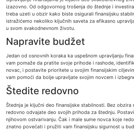
izazovno. Od odgovornog trošenja do štednje i investir
treba uzeti u obzir kako biste osigurali finansijsku stabi
istražićemo nekoliko ključnih saveta za efikasno upravlj
u svom svakodnevnom životu.
Napravite budžet
Jedan od osnovnih koraka ka uspešnom upravljanju finan
vam pomaže da pratite svoje prihode i rashode, identifi
novac, i postavite prioritete u svojim finansijskim cilj
vam pomoći da bolje upravljate svojim novcem i izbegn
Štedite redovno
Štednja je ključni deo finansijske stabilnosti. Bez obzira
redovno odvajate deo svojih prihoda za štednju. Postavit
njihovom ostvarivanju. Čak i male sume novca koje re
znatno povećati i pružiti vam finansijsku sigurnost u bud