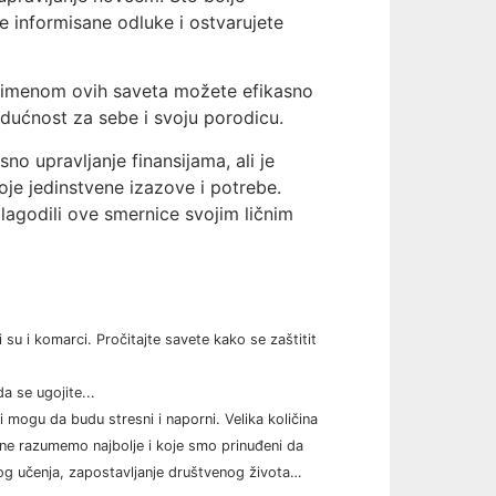
te informisane odluke i ostvarujete
 primenom ovih saveta možete efikasno
budućnost za sebe i svoju porodicu.
no upravljanje finansijama, ali je
oje jedinstvene izazove i potrebe.
ilagodili ove smernice svojim ličnim
i su i komarci. Pročitajte savete kako se zaštitit
a se ugojite...
i mogu da budu stresni i naporni. Velika količina
je ne razumemo najbolje i koje smo prinuđeni da
og učenja, zapostavljanje društvenog života…