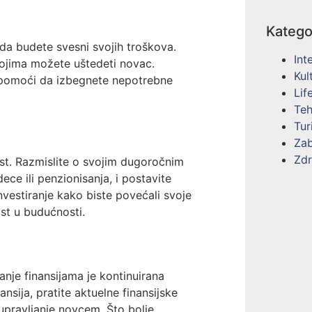
Katego
 da budete svesni svojih troškova.
Int
 kojima možete uštedeti novac.
Kul
 pomoći da izbegnete nepotrebne
Lif
Teh
Tur
Za
Zdr
ost. Razmislite o svojim dugoročnim
ece ili penzionisanja, i postavite
nvestiranje kako biste povećali svoje
st u budućnosti.
anje finansijama je kontinuirana
ansija, pratite aktuelne finansijske
 upravljanje novcem. Što bolje