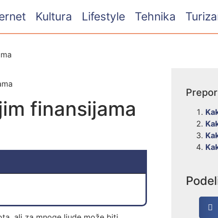
ternet
Kultura
Lifestyle
Tehnika
Turiz
jama
Prepo
jim finansijama
Kak
Kak
Kak
Kak
Podel
ta, ali za mnoge ljude može biti