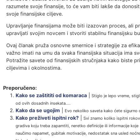
razumete svoje finansije, to će vam biti lakše da donosi
svoje finansijske ciljeve.
Upravljanje finansijama može biti izazovan proces, ali
upravljati svojim novcem i stvoriti stabilnu finansijsku 
Ovaj članak pruža osnovne smernice i strategije za efikas
važno imati na umu da svaka finansijska situacija ima sv
Potražite savete od finansijskih stručnjaka kako biste pr
ciljevima i okolnostima.
Preporučeno:
Kako se zaštititi od komaraca
|
Stiglo je lepo vreme, stigl
od ovih dosadnih insekata....
Kako da se ugojim
|
Evo nekoliko saveta kako ćete sigurno d
Kako preživeti ispitni rok?
|
Svi znamo koliko ispitni rokov
gradiva koju treba zapamtiti, neretko definicije ili informacije ko
naučimo napamet, gubitak motivacije, nedostatak sna usled noćn