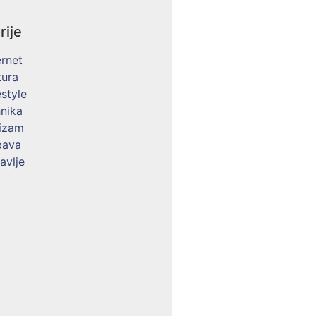
rije
ernet
tura
estyle
nika
izam
bava
avlje