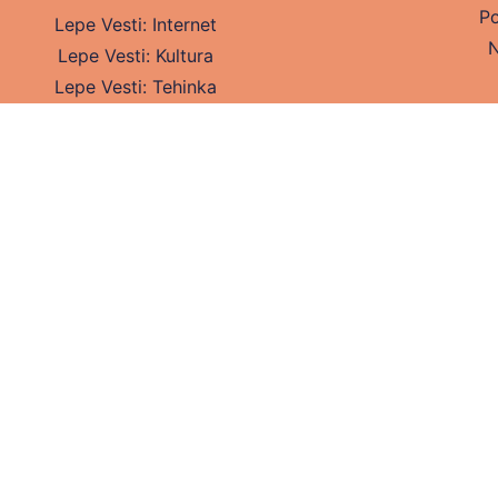
Po
Lepe Vesti: Internet
N
Lepe Vesti: Kultura
Lepe Vesti: Tehinka
Lepe Vesti: Turizam
Lepe Vesti: Lifestyle
Lepe Vesti: Zabava
Lepe Vesti: Zdravlje