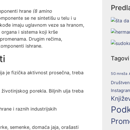
Predl
mponenti hrane
(8 amino
ponente se ne sintetišu u telu i u
akođe imaju uglavnom veze sa hranom,
 organa i sistema koji krše
 promenama. Drugim rečima,
 komponenti ishrane.
ti
Tagovi
ja je fizička aktivnost prosečna, treba
5G mreža
Društven
Instagra
votinjskog porekla. Biljnih ulja treba
Knjiže
Podk
ane i raznih industrijskih
Prom
rke, semenke, domaća jaja, orašasti