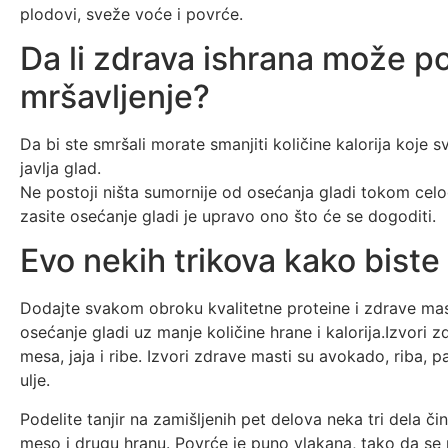
plodovi, sveže voće i povrće.
Da li zdrava ishrana može p
mršavljenje?
Da bi ste smršali morate smanjiti količine kalorija koje 
javlja glad.
Ne postoji ništa sumornije od osećanja gladi tokom cel
zasite osećanje gladi je upravo ono što će se dogoditi.
Evo nekih trikova kako biste
Dodajte svakom obroku kvalitetne proteine i zdrave masti
osećanje gladi uz manje količine hrane i kalorija.Izvori
mesa, jaja i ribe. Izvori zdrave masti su avokado, riba, p
ulje.
Podelite tanjir na zamišljenih pet delova neka tri dela č
meso i drugu hranu. Povrće je puno vlakana, tako da se 