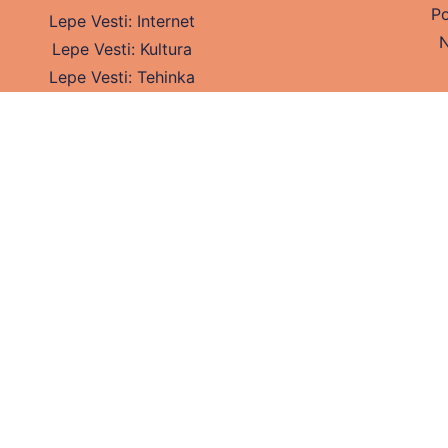
Po
Lepe Vesti: Internet
N
Lepe Vesti: Kultura
Lepe Vesti: Tehinka
Lepe Vesti: Turizam
Lepe Vesti: Lifestyle
Lepe Vesti: Zabava
Lepe Vesti: Zdravlje