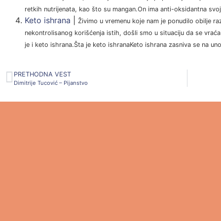
retkih nutrijenata, kao što su mangan.On ima anti-oksidantna svojs
Keto ishrana
|
Živimo u vremenu koje nam je ponudilo obilje r
nekontrolisanog korišćenja istih, došli smo u situaciju da se vra
je i keto ishrana.Šta je keto ishranaKeto ishrana zasniva se na un
PRETHODNA VEST
Dimitrije Tucović – Pijanstvo