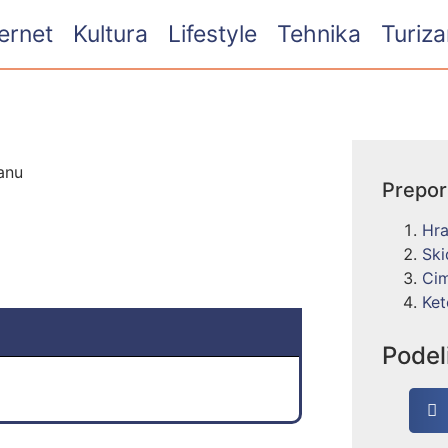
ternet
Kultura
Lifestyle
Tehnika
Turiz
Prepo
Hra
Ski
Cim
Ket
Podel