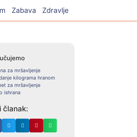
am
Zabava
Zdravlje
ručujemo
na za mršavljenje
danje kilograma hranom
et za mršavljenje
o ishrana
i članak: