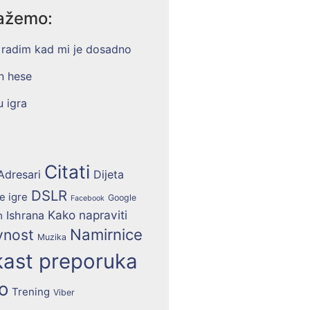
ažemo:
Citati
Adresari
Dijeta
DSLR
e igre
Google
Facebook
Kako napraviti
Ishrana
m
Namirnice
vnost
Muzika
ast preporuka
o
Trening
Viber