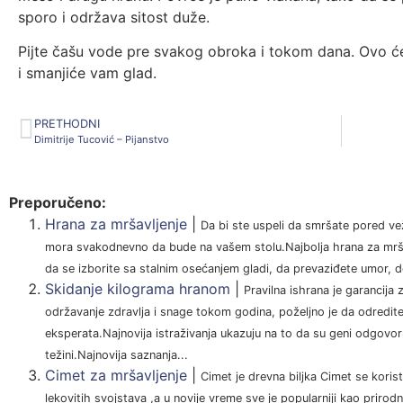
sporo i održava sitost duže.
Pijte čašu vode pre svakog obroka i tokom dana. Ovo ć
i smanjiće vam glad.
PRETHODNI
Dimitrije Tucović – Pijanstvo
Preporučeno:
Hrana za mršavljenje
|
Da bi ste uspeli da smršate pored vež
mora svakodnevno da bude na vašem stolu.Najbolja hrana za mrš
da se izborite sa stalnim osećanjem gladi, da prevaziđete umor, d
Skidanje kilograma hranom
|
Pravilna ishrana je garancija 
održavanje zdravlja i snage tokom godina, poželjno je da odredite
eksperata.Najnovija istraživanja ukazuju na to da su geni odgovorni
težini.Najnovija saznanja...
Cimet za mršavljenje
|
Cimet je drevna biljka Cimet se kori
lekovitih svojstava ,a u novije vreme sve je popularniji kao prirod