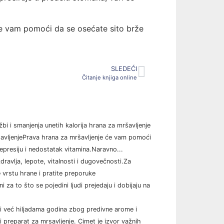
e vam pomoći da se osećate sito brže
SLEDEĆI
Čitanje knjiga online
bi i smanjenja unetih kalorija hrana za mršavljenje
avljenjePrava hrana za mršavljenje će vam pomoći
epresiju i nedostatak vitamina.Naravno...
zdravlja, lepote, vitalnosti i dugovečnosti.Za
 vrstu hrane i pratite preporuke
 za to što se pojedini ljudi prejedaju i dobijaju na
sti već hiljadama godina zbog predivne arome i
ni preparat za mrsavljenje. Cimet je izvor važnih