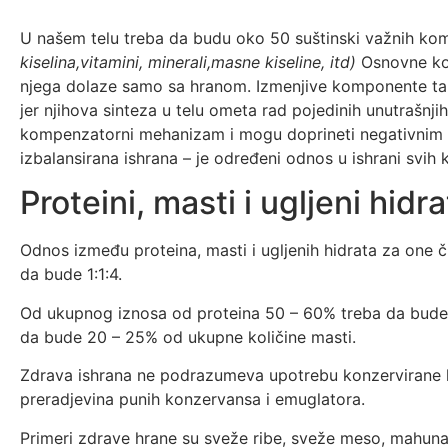
U našem telu treba da budu oko 50 suštinski važnih ko
kiselina,vitamini, minerali,masne kiseline, itd)
Osnovne kom
njega dolaze samo sa hranom. Izmenjive komponente t
jer njihova sinteza u telu ometa rad pojedinih unutrašnjih
kompenzatorni mehanizam i mogu doprineti negativnim
izbalansirana ishrana – je određeni odnos u ishrani svih
Proteini, masti i ugljeni hidra
Odnos između proteina, masti i ugljenih hidrata za one či
da bude 1:1:4.
Od ukupnog iznosa od proteina 50 – 60% treba da bude ži
da bude 20 – 25% od ukupne količine masti.
Zdrava ishrana ne podrazumeva upotrebu konzervirane hr
preradjevina punih konzervansa i emuglatora.
Primeri zdrave hrane su sveže ribe, sveže meso, mahuna