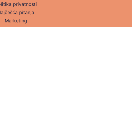
litika privatnosti
ajčešća pitanja
Marketing
Kontakt
Sva prava zadržana. Seologia © 2025