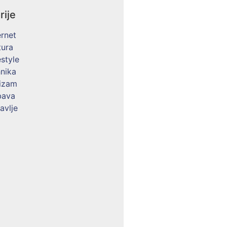
rije
ernet
tura
estyle
nika
izam
bava
avlje