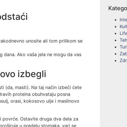
Katego
odstaći
Int
Kul
Lif
Teh
svakodnevno unosite ali tom prilikom se
Tur
Za
og dana. Ako vaša jela ne mogu da vas
Zdr
 ovo izbegli
 (da, masti). Na taj način izbeći ćete
 zdravih proteina obuhvataju posna
asulj, orasi, kokosovo ulje i maslinovo
ini povrće. Ostavite druga dva dela za
proširuje u predelu stomaka, vari se