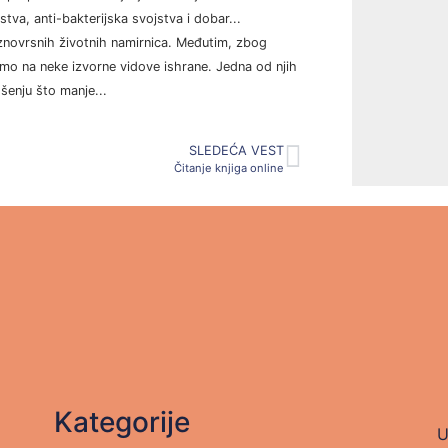
tva, anti-bakterijska svojstva i dobar...
aznovrsnih životnih namirnica. Međutim, zbog
ćamo na neke izvorne vidove ishrane. Jedna od njih
ošenju što manje...
SLEDEĆA VEST
Čitanje knjiga online
Kategorije
U